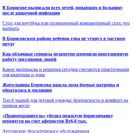
В Борисове выписали всех детей, попавших в больницу
после кишечной инфекции
Стол для ноутбука или полноценный компьютерный стол: что
выбрать
В Борисовском районе ребенок едва не утонул в частном
пруду
Как облачные сервисы незаметно изменили повседневную
работу миллионов людей
Какие материалы и решения сегодня считаются практичными
для квартиры и дома
Жительница Борисова нашла дома боевые патроны и
обратилась в милицию
Топ-6 тканей для детской одежды: безопасность и комфорт на
первом месте
«Правоохранитель» убедил пожилую борисовчанку
перевести на счет аферистов Br6,8 тыс.
Аутсорсинг бухгалтерского обслуживания