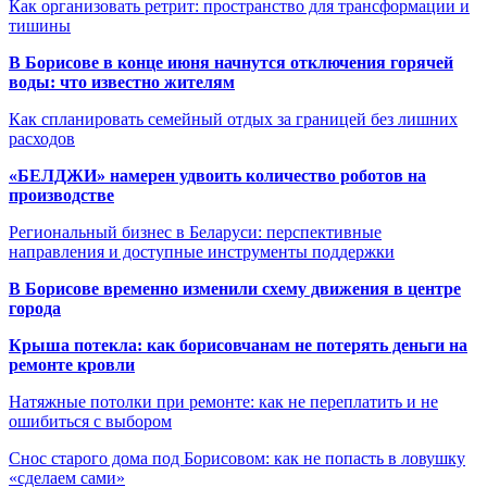
Как организовать ретрит: пространство для трансформации и
тишины
В Борисове в конце июня начнутся отключения горячей
воды: что известно жителям
Как спланировать семейный отдых за границей без лишних
расходов
«БЕЛДЖИ» намерен удвоить количество роботов на
производстве
Региональный бизнес в Беларуси: перспективные
направления и доступные инструменты поддержки
В Борисове временно изменили схему движения в центре
города
Крыша потекла: как борисовчанам не потерять деньги на
ремонте кровли
Натяжные потолки при ремонте: как не переплатить и не
ошибиться с выбором
Снос старого дома под Борисовом: как не попасть в ловушку
«сделаем сами»