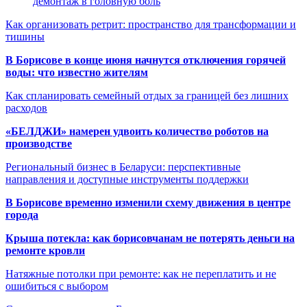
демонтаж в головную боль
Как организовать ретрит: пространство для трансформации и
тишины
В Борисове в конце июня начнутся отключения горячей
воды: что известно жителям
Как спланировать семейный отдых за границей без лишних
расходов
«БЕЛДЖИ» намерен удвоить количество роботов на
производстве
Региональный бизнес в Беларуси: перспективные
направления и доступные инструменты поддержки
В Борисове временно изменили схему движения в центре
города
Крыша потекла: как борисовчанам не потерять деньги на
ремонте кровли
Натяжные потолки при ремонте: как не переплатить и не
ошибиться с выбором