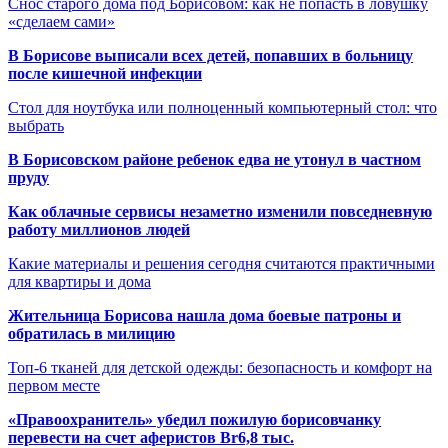
Снос старого дома под Борисовом: как не попасть в ловушку
«сделаем сами»
В Борисове выписали всех детей, попавших в больницу
после кишечной инфекции
Стол для ноутбука или полноценный компьютерный стол: что
выбрать
В Борисовском районе ребенок едва не утонул в частном
пруду
Как облачные сервисы незаметно изменили повседневную
работу миллионов людей
Какие материалы и решения сегодня считаются практичными
для квартиры и дома
Жительница Борисова нашла дома боевые патроны и
обратилась в милицию
Топ-6 тканей для детской одежды: безопасность и комфорт на
первом месте
«Правоохранитель» убедил пожилую борисовчанку
перевести на счет аферистов Br6,8 тыс.