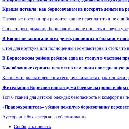
Крыша потекла: как борисовчанам не потерять деньги на р
Натяжные потолки при ремонте: как не переплатить и не ошиб
Снос старого дома под Борисовом: как не попасть в ловушку «
В Борисове выписали всех детей, попавших в больницу по
Стол для ноутбука или полноценный компьютерный стол: что 
В Борисовском районе ребенок едва не утонул в частном пр
Как облачные сервисы незаметно изменили повседневную р
Какие материалы и решения сегодня считаются практичными д
Жительница Борисова нашла дома боевые патроны и обрат
Топ-6 тканей для детской одежды: безопасность и комфорт на п
«Правоохранитель» убедил пожилую борисовчанку перевести
Аутсорсинг бухгалтерского обслуживания
Сообщить новость