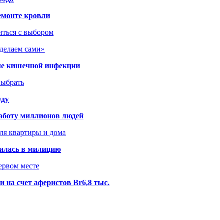
емонте кровли
иться с выбором
сделаем сами»
сле кишечной инфекции
выбрать
уду
аботу миллионов людей
ля квартиры и дома
илась в милицию
ервом месте
 на счет аферистов Br6,8 тыс.