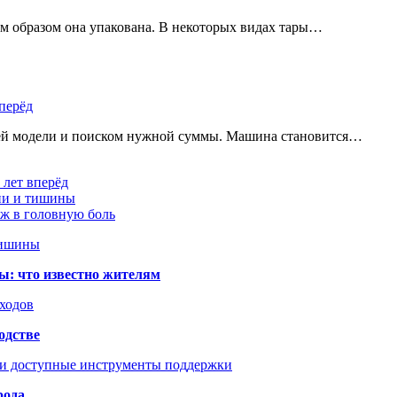
им образом она упакована. В некоторых видах тары…
перёд
щей модели и поиском нужной суммы. Машина становится…
 лет вперёд
ции и тишины
аж в головную боль
тишины
ы: что известно жителям
сходов
одстве
 и доступные инструменты поддержки
рода