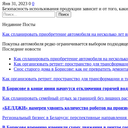
Янв 31, 2023
0
0
Безопасность использования продукции зависит и от того, как
Недавние Посты
Как спланировать приобретение автомобиля на несколько лет в
Покупка автомобиля редко ограничивается выбором подходя
Последние новости
Как спланировать приобретение автомобиля на несколько
Как организовать ретрит: пространство для трансформа
Снос старого дома в Борисове: как не превратить демонт
Как организовать ретрит: пространство для трансформации и 
В Борисове в конце июня начнутся отключения горячей вод
Как спланировать семейный отдых за границей без лишних ра
«БЕЛДЖИ» намерен удвоить количество роботов на произв
Региональный бизнес в Беларуси: перспективные направления
В Борисове временно изменили схему движения в центре го