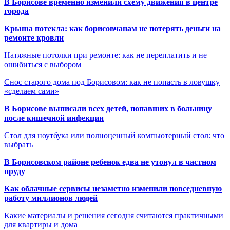
В Борисове временно изменили схему движения в центре
города
Крыша потекла: как борисовчанам не потерять деньги на
ремонте кровли
Натяжные потолки при ремонте: как не переплатить и не
ошибиться с выбором
Снос старого дома под Борисовом: как не попасть в ловушку
«сделаем сами»
В Борисове выписали всех детей, попавших в больницу
после кишечной инфекции
Стол для ноутбука или полноценный компьютерный стол: что
выбрать
В Борисовском районе ребенок едва не утонул в частном
пруду
Как облачные сервисы незаметно изменили повседневную
работу миллионов людей
Какие материалы и решения сегодня считаются практичными
для квартиры и дома