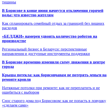
тишины
В Борисове в конце июня начнутся отключения горячей
воды: что известно жителям
Как спланировать семейный отдых за границей без лишних
расходов
«БЕЛДЖИ» намерен удвоить количество роботов на
производстве
Региональный бизнес в Беларуси: перспективные
направления и доступные инструменты поддержки
В Борисове временно изменили схему движения в центре
города
Крыша потекла: как борисовчанам не потерять деньги на
ремонте кровли
Натяжные потолки при ремонте: как не переплатить и не
ошибиться с выбором
Снос старого дома под Борисовом: как не попасть в ловушку
«сделаем сами»