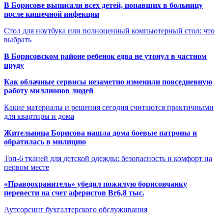
В Борисове выписали всех детей, попавших в больницу
после кишечной инфекции
Стол для ноутбука или полноценный компьютерный стол: что
выбрать
В Борисовском районе ребенок едва не утонул в частном
пруду
Как облачные сервисы незаметно изменили повседневную
работу миллионов людей
Какие материалы и решения сегодня считаются практичными
для квартиры и дома
Жительница Борисова нашла дома боевые патроны и
обратилась в милицию
Топ-6 тканей для детской одежды: безопасность и комфорт на
первом месте
«Правоохранитель» убедил пожилую борисовчанку
перевести на счет аферистов Br6,8 тыс.
Аутсорсинг бухгалтерского обслуживания