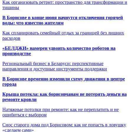
Как организовать ретрит: пространство для трансформации и
тишины
В Борисове в конце июня начнутся отключения горячей
воды: что известно жителям
Как спланировать семейный отдых за границей без лишних
расходов
«БЕЛДЖИ» намерен удвоить количество роботов на
производстве
Региональный бизнес в Беларуси: перспективные
направления и доступные инструменты поддержки
В Борисове временно изменили схему движения в центре
города
Крыша потекла: как борисовчанам не потерять деньги на
ремонте кровли
Натяжные потолки при ремонте: как не переплатить и не
ошибиться с выбором
Снос старого дома под Борисовом: как не попасть в ловушку
«сделаем сами»