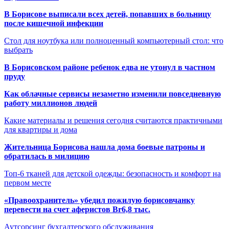
В Борисове выписали всех детей, попавших в больницу
после кишечной инфекции
Стол для ноутбука или полноценный компьютерный стол: что
выбрать
В Борисовском районе ребенок едва не утонул в частном
пруду
Как облачные сервисы незаметно изменили повседневную
работу миллионов людей
Какие материалы и решения сегодня считаются практичными
для квартиры и дома
Жительница Борисова нашла дома боевые патроны и
обратилась в милицию
Топ-6 тканей для детской одежды: безопасность и комфорт на
первом месте
«Правоохранитель» убедил пожилую борисовчанку
перевести на счет аферистов Br6,8 тыс.
Аутсорсинг бухгалтерского обслуживания