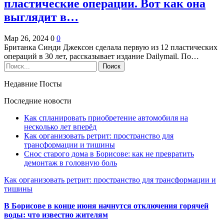
пластические операции. Вот как она
выглядит в…
Мар 26, 2024
0
0
Британка Синди Джексон сделала первую из 12 пластических
операций в 30 лет, рассказывает издание Dailymail. По…
Недавние Посты
Последние новости
Как спланировать приобретение автомобиля на
несколько лет вперёд
Как организовать ретрит: пространство для
трансформации и тишины
Снос старого дома в Борисове: как не превратить
демонтаж в головную боль
Как организовать ретрит: пространство для трансформации и
тишины
В Борисове в конце июня начнутся отключения горячей
воды: что известно жителям