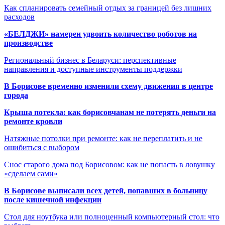
Как спланировать семейный отдых за границей без лишних
расходов
«БЕЛДЖИ» намерен удвоить количество роботов на
производстве
Региональный бизнес в Беларуси: перспективные
направления и доступные инструменты поддержки
В Борисове временно изменили схему движения в центре
города
Крыша потекла: как борисовчанам не потерять деньги на
ремонте кровли
Натяжные потолки при ремонте: как не переплатить и не
ошибиться с выбором
Снос старого дома под Борисовом: как не попасть в ловушку
«сделаем сами»
В Борисове выписали всех детей, попавших в больницу
после кишечной инфекции
Стол для ноутбука или полноценный компьютерный стол: что