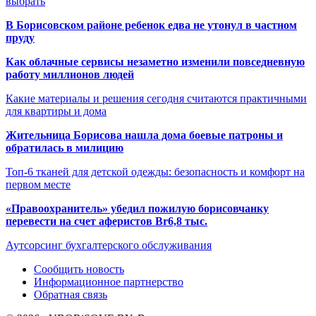
выбрать
В Борисовском районе ребенок едва не утонул в частном
пруду
Как облачные сервисы незаметно изменили повседневную
работу миллионов людей
Какие материалы и решения сегодня считаются практичными
для квартиры и дома
Жительница Борисова нашла дома боевые патроны и
обратилась в милицию
Топ-6 тканей для детской одежды: безопасность и комфорт на
первом месте
«Правоохранитель» убедил пожилую борисовчанку
перевести на счет аферистов Br6,8 тыс.
Аутсорсинг бухгалтерского обслуживания
Сообщить новость
Информационное партнерство
Обратная связь