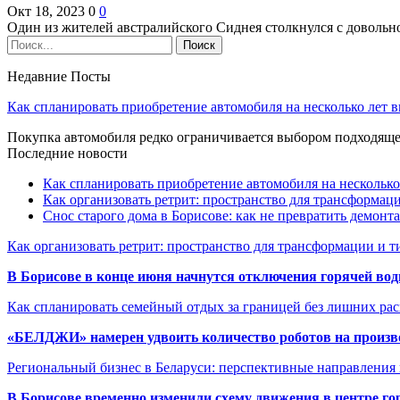
Окт 18, 2023
0
0
Один из жителей австралийского Сиднея столкнулся с доволь
Недавние Посты
Как спланировать приобретение автомобиля на несколько лет в
Покупка автомобиля редко ограничивается выбором подходя
Последние новости
Как спланировать приобретение автомобиля на несколько
Как организовать ретрит: пространство для трансформа
Снос старого дома в Борисове: как не превратить демонт
Как организовать ретрит: пространство для трансформации и 
В Борисове в конце июня начнутся отключения горячей вод
Как спланировать семейный отдых за границей без лишних ра
«БЕЛДЖИ» намерен удвоить количество роботов на произв
Региональный бизнес в Беларуси: перспективные направления
В Борисове временно изменили схему движения в центре го