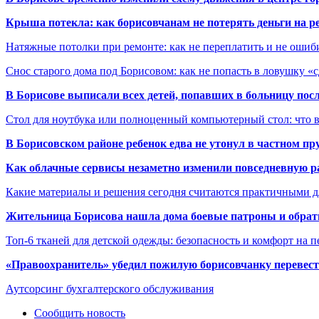
Крыша потекла: как борисовчанам не потерять деньги на р
Натяжные потолки при ремонте: как не переплатить и не ошиб
Снос старого дома под Борисовом: как не попасть в ловушку «
В Борисове выписали всех детей, попавших в больницу по
Стол для ноутбука или полноценный компьютерный стол: что 
В Борисовском районе ребенок едва не утонул в частном пр
Как облачные сервисы незаметно изменили повседневную р
Какие материалы и решения сегодня считаются практичными д
Жительница Борисова нашла дома боевые патроны и обрат
Топ-6 тканей для детской одежды: безопасность и комфорт на п
«Правоохранитель» убедил пожилую борисовчанку перевести
Аутсорсинг бухгалтерского обслуживания
Сообщить новость