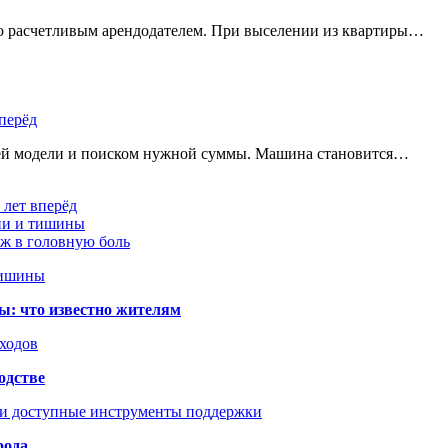
но расчетливым арендодателем. При выселении из квартиры…
перёд
щей модели и поиском нужной суммы. Машина становится…
 лет вперёд
ции и тишины
аж в головную боль
тишины
ы: что известно жителям
сходов
одстве
 и доступные инструменты поддержки
рода