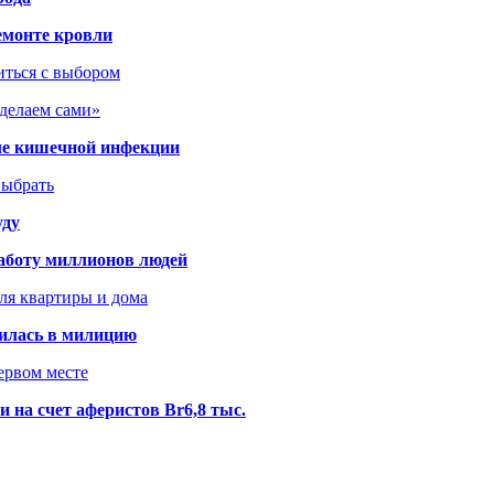
емонте кровли
иться с выбором
сделаем сами»
сле кишечной инфекции
выбрать
уду
аботу миллионов людей
ля квартиры и дома
илась в милицию
ервом месте
 на счет аферистов Br6,8 тыс.