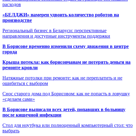
расходов
«БЕЛДЖИ» намерен удвоить количество роботов на
производстве
Региональный бизнес в Беларуси: перспективные
направления и доступные инструменты поддержки
В Борисове временно изменили схему движения в центре
города
Крыша потекла: как борисовчанам не потерять деньги на
ремонте кровли
Натяжные потолки при ремонте: как не переплатить и не
ошибиться с выбором
Снос старого дома под Борисовом: как не попасть в ловушку
«сделаем сами»
В Борисове выписали всех детей, попавших в больницу
после кишечной инфекции
Стол для ноутбука или полноценный компьютерный стол: что
выбрать