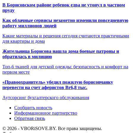
В Борисовском районе ребенок едва не утонул в частном
пруду
Как облачные сервисы незаметно изменили повседневную
работу миллионов людей
Какие материалы и решения сегодня считаются практичными
для квартиры и дома
Жительница Борисова нашла дома боевые патроны и
обратилась в милицию
Топ-6 тканей для детской одежды: безопасность и комфорт на
первом месте
«Правоохранитель» убедил пожилую борисовчанку
перевести на счет аферистов Br6,8 тыс.
Аутсорсинг бухгалтерского обслуживания
Сообщить новость
Информационное партнерство
Обратная связь
© 2026 - VBORiSOVE.BY. Все права защищены.