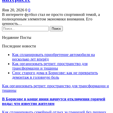
Янв 20, 2026
0
0
В интернете футбол стал не просто спортивной темой, а
полноценным элементом экономики внимания. Его
ценность…
Недавние Посты
Последние новости
Как спланировать приобретение автомобиля на
несколько лет вперёд
Как организовать ретрит: пространство для
трансформации и тишины
Снос старого дома в Борисове: как не превратить
демонтаж в головную боль
Как организовать ретрит: пространство для трансформации и
тишины
В Борисове в конце июня начнутся отключения горячей
воды: что известно жителям
Как спланировать семейный отдых за границей без лишних