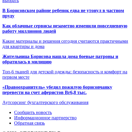
выбрать
В Борисовском районе ребенок едва не утонул в частном
пруду
Как облачные сервисы незаметно изменили повседневную
работу миллионов людей
Какие материалы и решения сегодня считаются практичными
для квартиры и дома
Жительница Борисова нашла дома боевые патроны и
обратилась в милицию
Топ-6 тканей для детской одежды: безопасность и комфорт на
первом месте
«Правоохранитель» убедил пожилую борисовчанку
перевести на счет аферистов Br6,8 тыс.
Аутсорсинг бухгалтерского обслуживания
Сообщить новость
Информационное партнерство
Обратная связь