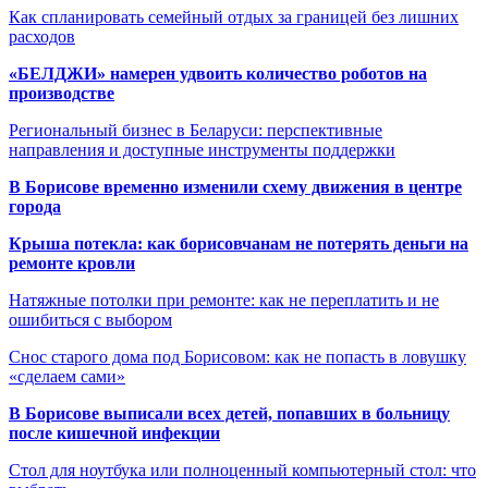
Как спланировать семейный отдых за границей без лишних
расходов
«БЕЛДЖИ» намерен удвоить количество роботов на
производстве
Региональный бизнес в Беларуси: перспективные
направления и доступные инструменты поддержки
В Борисове временно изменили схему движения в центре
города
Крыша потекла: как борисовчанам не потерять деньги на
ремонте кровли
Натяжные потолки при ремонте: как не переплатить и не
ошибиться с выбором
Снос старого дома под Борисовом: как не попасть в ловушку
«сделаем сами»
В Борисове выписали всех детей, попавших в больницу
после кишечной инфекции
Стол для ноутбука или полноценный компьютерный стол: что