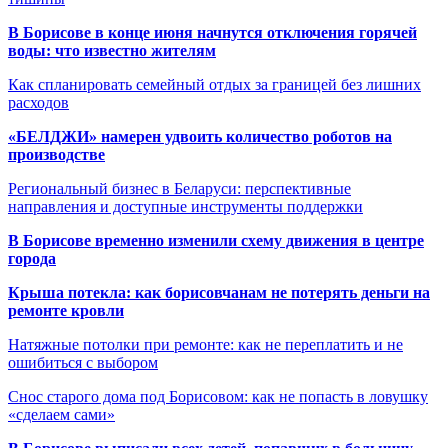
В Борисове в конце июня начнутся отключения горячей
воды: что известно жителям
Как спланировать семейный отдых за границей без лишних
расходов
«БЕЛДЖИ» намерен удвоить количество роботов на
производстве
Региональный бизнес в Беларуси: перспективные
направления и доступные инструменты поддержки
В Борисове временно изменили схему движения в центре
города
Крыша потекла: как борисовчанам не потерять деньги на
ремонте кровли
Натяжные потолки при ремонте: как не переплатить и не
ошибиться с выбором
Снос старого дома под Борисовом: как не попасть в ловушку
«сделаем сами»