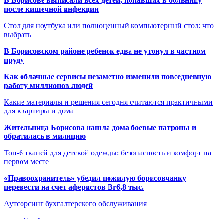
В Борисове выписали всех детей, попавших в больницу
после кишечной инфекции
Стол для ноутбука или полноценный компьютерный стол: что
выбрать
В Борисовском районе ребенок едва не утонул в частном
пруду
Как облачные сервисы незаметно изменили повседневную
работу миллионов людей
Какие материалы и решения сегодня считаются практичными
для квартиры и дома
Жительница Борисова нашла дома боевые патроны и
обратилась в милицию
Топ-6 тканей для детской одежды: безопасность и комфорт на
первом месте
«Правоохранитель» убедил пожилую борисовчанку
перевести на счет аферистов Br6,8 тыс.
Аутсорсинг бухгалтерского обслуживания