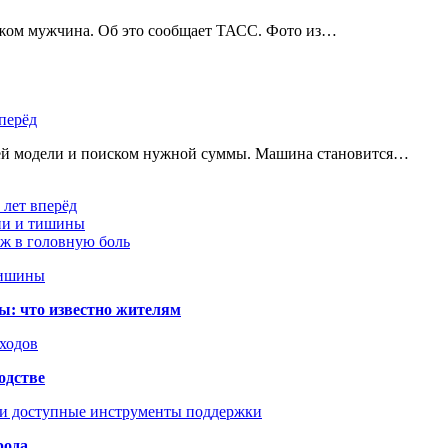
ожом мужчина. Об это сообщает ТАСС. Фото из…
перёд
щей модели и поиском нужной суммы. Машина становится…
 лет вперёд
ции и тишины
аж в головную боль
тишины
ы: что известно жителям
сходов
одстве
 и доступные инструменты поддержки
рода