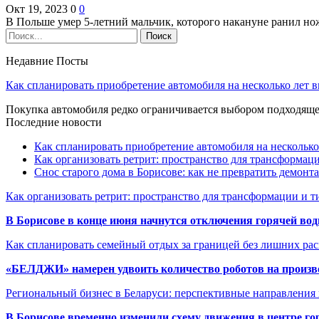
Окт 19, 2023
0
0
В Польше умер 5-летний мальчик, которого накануне ранил н
Недавние Посты
Как спланировать приобретение автомобиля на несколько лет в
Покупка автомобиля редко ограничивается выбором подходя
Последние новости
Как спланировать приобретение автомобиля на несколько
Как организовать ретрит: пространство для трансформа
Снос старого дома в Борисове: как не превратить демонт
Как организовать ретрит: пространство для трансформации и 
В Борисове в конце июня начнутся отключения горячей вод
Как спланировать семейный отдых за границей без лишних ра
«БЕЛДЖИ» намерен удвоить количество роботов на произв
Региональный бизнес в Беларуси: перспективные направления
В Борисове временно изменили схему движения в центре го