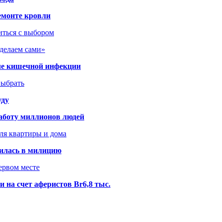
емонте кровли
иться с выбором
сделаем сами»
сле кишечной инфекции
выбрать
уду
аботу миллионов людей
ля квартиры и дома
илась в милицию
ервом месте
 на счет аферистов Br6,8 тыс.