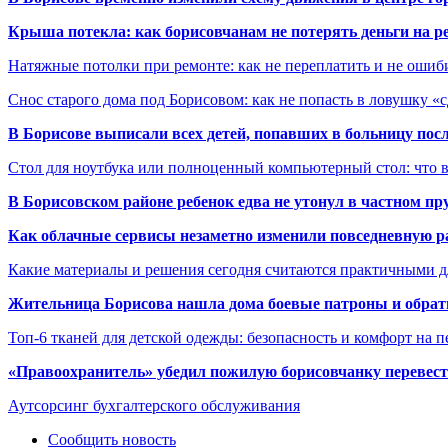
Крыша потекла: как борисовчанам не потерять деньги на р
Натяжные потолки при ремонте: как не переплатить и не ошиб
Снос старого дома под Борисовом: как не попасть в ловушку «
В Борисове выписали всех детей, попавших в больницу по
Стол для ноутбука или полноценный компьютерный стол: что 
В Борисовском районе ребенок едва не утонул в частном пр
Как облачные сервисы незаметно изменили повседневную р
Какие материалы и решения сегодня считаются практичными д
Жительница Борисова нашла дома боевые патроны и обрат
Топ-6 тканей для детской одежды: безопасность и комфорт на п
«Правоохранитель» убедил пожилую борисовчанку перевести
Аутсорсинг бухгалтерского обслуживания
Сообщить новость