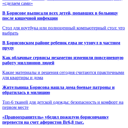
«сделаем сами»
В Борисове выписали всех детей, попавших в больницу
после кишечной инфекции
Стол для ноутбука или полноценный компьютерный стол: что
выбрать
В Борисовском районе ребенок едва не утонул в частном
пруду
Как облачные сервисы незаметно изменили повседневную
работу миллионов людей
Какие материалы и решения сегодня считаются практичными
для квартиры и дома
Жительница Борисова нашла дома боевые патроны и
обратилась в милицию
Топ-6 тканей для детской одежды: безопасность и комфорт на
первом месте
«Правоохранитель» убедил пожилую борисовчанку
перевести на счет аферистов Br6,8 тыс.