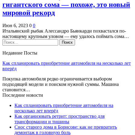
гигантского сома — похоже, это новый
мировой рекорд
Июн 6, 2023
0
0
Итальянский рыбак Алессандро Бьянкарди похвастался по-
настоящему крупным уловом — ему удалось поймать сома…
Недавние Посты
Как спланировать приобретение автомобиля на несколько лет
вперёд
Покупка автомобиля редко ограничивается выбором
подходящей модели и поиском нужной суммы. Машина
становится…
Последние новости
Как спланировать приобретение автомобиля на
несколько лет вперёд
Как организовать ретрит: пространство для
трансформации и тишины
Снос старого дома в Борисове: как не превратить
демонтаж в головную боль