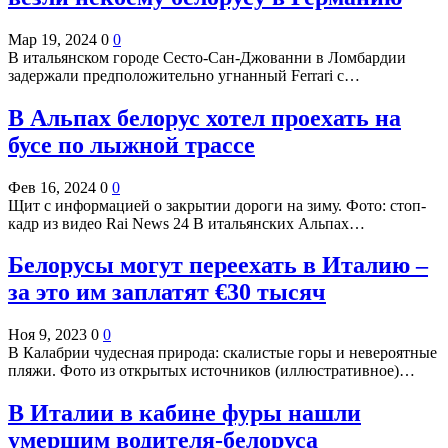
Мар 19, 2024
0
0
В итальянском городе Сесто-Сан-Джованни в Ломбардии
задержали предположительно угнанный Ferrari с…
В Альпах белорус хотел проехать на
бусе по лыжной трассе
Фев 16, 2024
0
0
Щит с информацией о закрытии дороги на зиму. Фото: стоп-
кадр из видео Rai News 24 В итальянских Альпах…
Белорусы могут переехать в Италию –
за это им заплатят €30 тысяч
Ноя 9, 2023
0
0
В Калабрии чудесная природа: скалистые горы и невероятные
пляжи. Фото из открытых источников (иллюстративное)…
В Италии в кабине фуры нашли
умершим водителя-белоруса