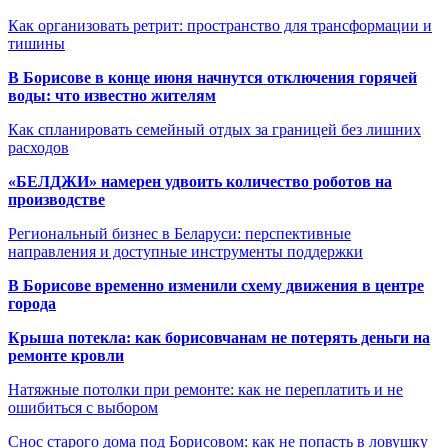
Как организовать ретрит: пространство для трансформации и
тишины
В Борисове в конце июня начнутся отключения горячей
воды: что известно жителям
Как спланировать семейный отдых за границей без лишних
расходов
«БЕЛДЖИ» намерен удвоить количество роботов на
производстве
Региональный бизнес в Беларуси: перспективные
направления и доступные инструменты поддержки
В Борисове временно изменили схему движения в центре
города
Крыша потекла: как борисовчанам не потерять деньги на
ремонте кровли
Натяжные потолки при ремонте: как не переплатить и не
ошибиться с выбором
Снос старого дома под Борисовом: как не попасть в ловушку