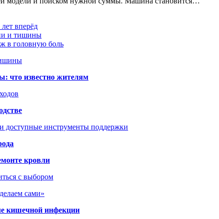
щей модели и поиском нужной суммы. Машина становится…
 лет вперёд
ции и тишины
аж в головную боль
тишины
ы: что известно жителям
сходов
одстве
 и доступные инструменты поддержки
рода
емонте кровли
иться с выбором
сделаем сами»
сле кишечной инфекции