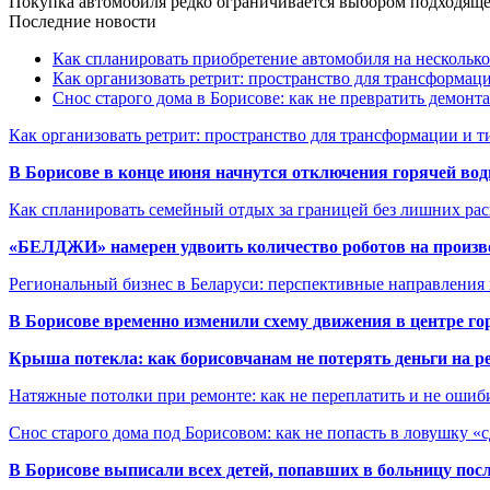
Покупка автомобиля редко ограничивается выбором подходя
Последние новости
Как спланировать приобретение автомобиля на несколько
Как организовать ретрит: пространство для трансформа
Снос старого дома в Борисове: как не превратить демонт
Как организовать ретрит: пространство для трансформации и 
В Борисове в конце июня начнутся отключения горячей вод
Как спланировать семейный отдых за границей без лишних ра
«БЕЛДЖИ» намерен удвоить количество роботов на произв
Региональный бизнес в Беларуси: перспективные направления
В Борисове временно изменили схему движения в центре го
Крыша потекла: как борисовчанам не потерять деньги на р
Натяжные потолки при ремонте: как не переплатить и не ошиб
Снос старого дома под Борисовом: как не попасть в ловушку «
В Борисове выписали всех детей, попавших в больницу по