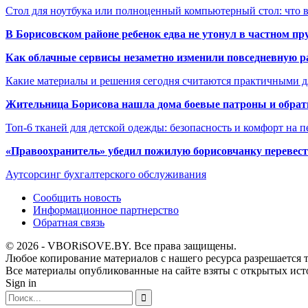
Стол для ноутбука или полноценный компьютерный стол: что 
В Борисовском районе ребенок едва не утонул в частном пр
Как облачные сервисы незаметно изменили повседневную р
Какие материалы и решения сегодня считаются практичными д
Жительница Борисова нашла дома боевые патроны и обрат
Топ-6 тканей для детской одежды: безопасность и комфорт на п
«Правоохранитель» убедил пожилую борисовчанку перевести
Аутсорсинг бухгалтерского обслуживания
Сообщить новость
Информационное партнерство
Обратная связь
© 2026 - VBORiSOVE.BY. Все права защищены.
Любое копирование материалов с нашего ресурса разрешается т
Все материалы опубликованные на сайте взяты с открытых исто
Sign in