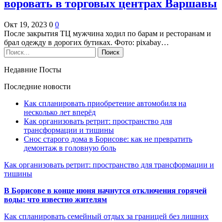
воровать в торговых центрах Варшавы
Окт 19, 2023
0
0
После закрытия ТЦ мужчина ходил по барам и ресторанам и
брал одежду в дорогих бутиках. Фото: pixabay…
Недавние Посты
Последние новости
Как спланировать приобретение автомобиля на
несколько лет вперёд
Как организовать ретрит: пространство для
трансформации и тишины
Снос старого дома в Борисове: как не превратить
демонтаж в головную боль
Как организовать ретрит: пространство для трансформации и
тишины
В Борисове в конце июня начнутся отключения горячей
воды: что известно жителям
Как спланировать семейный отдых за границей без лишних