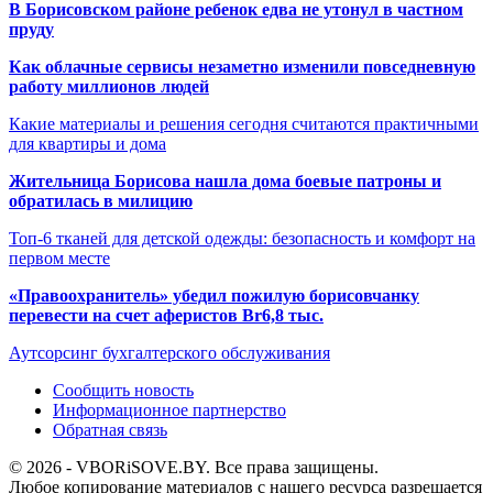
В Борисовском районе ребенок едва не утонул в частном
пруду
Как облачные сервисы незаметно изменили повседневную
работу миллионов людей
Какие материалы и решения сегодня считаются практичными
для квартиры и дома
Жительница Борисова нашла дома боевые патроны и
обратилась в милицию
Топ-6 тканей для детской одежды: безопасность и комфорт на
первом месте
«Правоохранитель» убедил пожилую борисовчанку
перевести на счет аферистов Br6,8 тыс.
Аутсорсинг бухгалтерского обслуживания
Сообщить новость
Информационное партнерство
Обратная связь
© 2026 - VBORiSOVE.BY. Все права защищены.
Любое копирование материалов с нашего ресурса разрешается