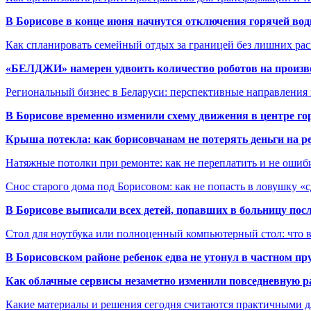
В Борисове в конце июня начнутся отключения горячей вод
Как спланировать семейный отдых за границей без лишних ра
«БЕЛДЖИ» намерен удвоить количество роботов на произв
Региональный бизнес в Беларуси: перспективные направления
В Борисове временно изменили схему движения в центре го
Крыша потекла: как борисовчанам не потерять деньги на р
Натяжные потолки при ремонте: как не переплатить и не ошиб
Снос старого дома под Борисовом: как не попасть в ловушку «
В Борисове выписали всех детей, попавших в больницу по
Стол для ноутбука или полноценный компьютерный стол: что 
В Борисовском районе ребенок едва не утонул в частном пр
Как облачные сервисы незаметно изменили повседневную р
Какие материалы и решения сегодня считаются практичными д