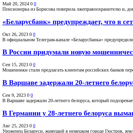
Май 20, 2024
0
0
Пенсионерка из Борисова поверила лжеправоохранителю и, д
«Беларусбанк» предупреждает, что в се
Окт 26, 2023
0
0
В официальном Телеграм-канале «Беларусбанка» предупредили 
В России придумали новую мошенническ
Сен 15, 2023
0
0
Мошенники стали предлагать клиентам российских банков пер
В Варшаве задержали 20-летнего белору
Сен 9, 2023
0
0
В Варшаве задержали 20-летнего белоруса, который подозрева
В Германии у 28-летнего белоруса выма
Авг 25, 2023
0
0
Уроженец Беларуси, живущий в немецком городе Гюстров, зем