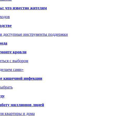
ы: что известно жителям
сходов
одстве
 и доступные инструменты поддержки
рода
емонте кровли
иться с выбором
сделаем сами»
сле кишечной инфекции
выбрать
уду
аботу миллионов людей
ля квартиры и дома