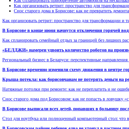
Как спланировать приобретение автомобиля на несколько
Как организовать ретрит: пространство для трансформа
Снос старого дома в Борисове: как не превратить демонт
Как организовать ретрит: пространство для трансформации и 
В Борисове в конце июня начнутся отключения горячей вод
Как спланировать семейный отдых за границей без лишних ра
«БЕЛДЖИ» намерен удвоить количество роботов на произв
Региональный бизнес в Беларуси: перспективные направления
В Борисове временно изменили схему движения в центре го
Крыша потекла: как борисовчанам не потерять деньги на р
Натяжные потолки при ремонте: как не переплатить и не ошиб
Снос старого дома под Борисовом: как не попасть в ловушку «
В Борисове выписали всех детей, попавших в больницу по
Стол для ноутбука или полноценный компьютерный стол: что 
В Борисовском районе ребенок едва не утонул в частном пр