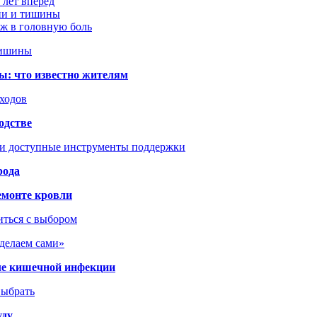
 лет вперёд
ции и тишины
аж в головную боль
тишины
ы: что известно жителям
сходов
одстве
 и доступные инструменты поддержки
рода
емонте кровли
иться с выбором
сделаем сами»
сле кишечной инфекции
выбрать
уду