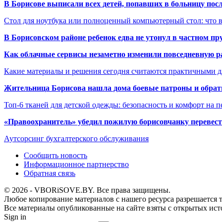
В Борисове выписали всех детей, попавших в больницу по
Стол для ноутбука или полноценный компьютерный стол: что 
В Борисовском районе ребенок едва не утонул в частном пр
Как облачные сервисы незаметно изменили повседневную р
Какие материалы и решения сегодня считаются практичными д
Жительница Борисова нашла дома боевые патроны и обрат
Топ-6 тканей для детской одежды: безопасность и комфорт на п
«Правоохранитель» убедил пожилую борисовчанку перевести
Аутсорсинг бухгалтерского обслуживания
Сообщить новость
Информационное партнерство
Обратная связь
© 2026 - VBORiSOVE.BY. Все права защищены.
Любое копирование материалов с нашего ресурса разрешается т
Все материалы опубликованные на сайте взяты с открытых исто
Sign in