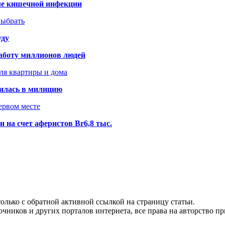
сле кишечной инфекции
выбрать
уду
аботу миллионов людей
ля квартиры и дома
илась в милицию
ервом месте
 на счет аферистов Br6,8 тыс.
олько с обратной активной ссылкой на страницу статьи.
чников и других порталов интернета, все права на авторство п