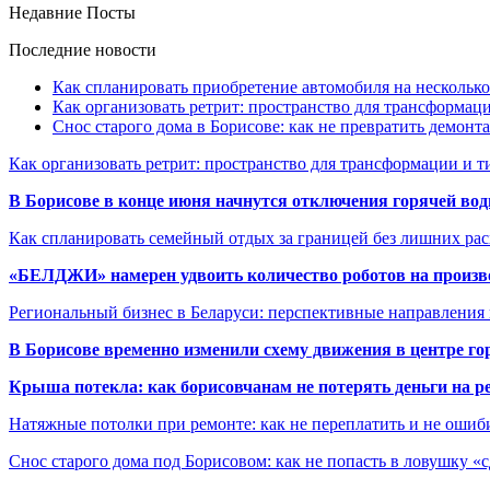
Недавние Посты
Последние новости
Как спланировать приобретение автомобиля на несколько
Как организовать ретрит: пространство для трансформа
Снос старого дома в Борисове: как не превратить демонт
Как организовать ретрит: пространство для трансформации и 
В Борисове в конце июня начнутся отключения горячей вод
Как спланировать семейный отдых за границей без лишних ра
«БЕЛДЖИ» намерен удвоить количество роботов на произв
Региональный бизнес в Беларуси: перспективные направления
В Борисове временно изменили схему движения в центре го
Крыша потекла: как борисовчанам не потерять деньги на р
Натяжные потолки при ремонте: как не переплатить и не ошиб
Снос старого дома под Борисовом: как не попасть в ловушку «