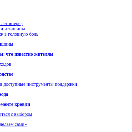
 лет вперёд
ции и тишины
аж в головную боль
тишины
ы: что известно жителям
сходов
одстве
 и доступные инструменты поддержки
рода
емонте кровли
иться с выбором
сделаем сами»