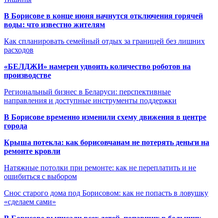
В Борисове в конце июня начнутся отключения горячей
воды: что известно жителям
Как спланировать семейный отдых за границей без лишних
расходов
«БЕЛДЖИ» намерен удвоить количество роботов на
производстве
Региональный бизнес в Беларуси: перспективные
направления и доступные инструменты поддержки
В Борисове временно изменили схему движения в центре
города
Крыша потекла: как борисовчанам не потерять деньги на
ремонте кровли
Натяжные потолки при ремонте: как не переплатить и не
ошибиться с выбором
Снос старого дома под Борисовом: как не попасть в ловушку
«сделаем сами»