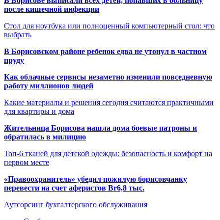
В Борисове выписали всех детей, попавших в больницу
после кишечной инфекции
Стол для ноутбука или полноценный компьютерный стол: что
выбрать
В Борисовском районе ребенок едва не утонул в частном
пруду
Как облачные сервисы незаметно изменили повседневную
работу миллионов людей
Какие материалы и решения сегодня считаются практичными
для квартиры и дома
Жительница Борисова нашла дома боевые патроны и
обратилась в милицию
Топ-6 тканей для детской одежды: безопасность и комфорт на
первом месте
«Правоохранитель» убедил пожилую борисовчанку
перевести на счет аферистов Br6,8 тыс.
Аутсорсинг бухгалтерского обслуживания