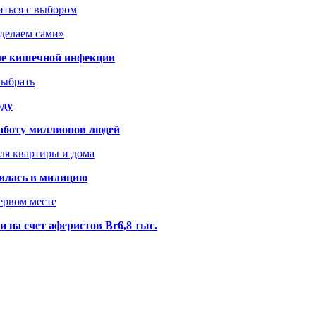
иться с выбором
сделаем сами»
сле кишечной инфекции
выбрать
уду
аботу миллионов людей
ля квартиры и дома
илась в милицию
ервом месте
 на счет аферистов Br6,8 тыс.