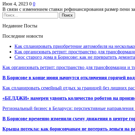
Июн 4, 2023
0
0
В связи с изменением ставки рефинансирования размер пени 
Недавние Посты
Последние новости
Как спланировать приобретение автомобиля на несколько
Как организовать ретрит: пространство для трансформа
Снос старого дома в Борисове: как не превратить демонт
Как организовать ретрит: пространство для трансформации и 
В Борисове в конце июня начнутся отключения горячей вод
Как спланировать семейный отдых за границей без лишних ра
«БЕЛДЖИ» намерен удвоить количество роботов на произв
Региональный бизнес в Беларуси: перспективные направления
В Борисове временно изменили схему движения в центре го
Крыша потекла: как борисовчанам не потерять деньги на р