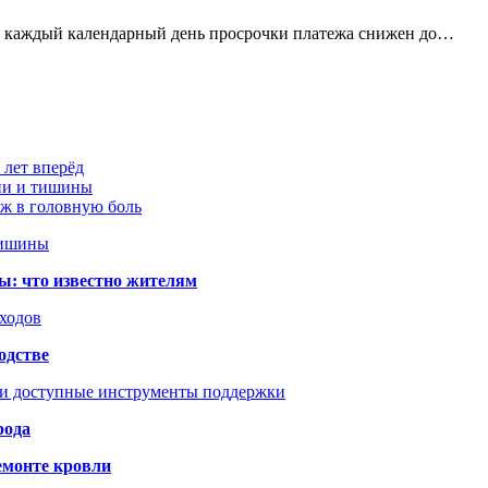
за каждый календарный день просрочки платежа снижен до…
 лет вперёд
ции и тишины
аж в головную боль
тишины
ы: что известно жителям
сходов
одстве
 и доступные инструменты поддержки
рода
емонте кровли