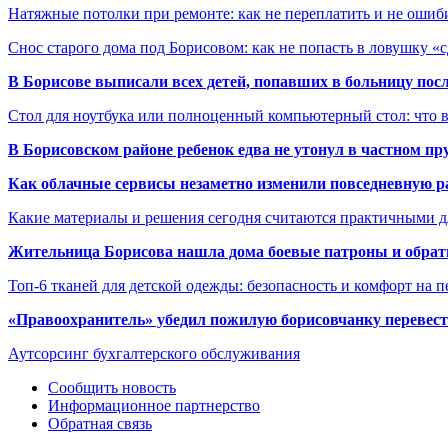
Натяжные потолки при ремонте: как не переплатить и не ошиб
Снос старого дома под Борисовом: как не попасть в ловушку «
В Борисове выписали всех детей, попавших в больницу по
Стол для ноутбука или полноценный компьютерный стол: что 
В Борисовском районе ребенок едва не утонул в частном пр
Как облачные сервисы незаметно изменили повседневную р
Какие материалы и решения сегодня считаются практичными д
Жительница Борисова нашла дома боевые патроны и обрат
Топ-6 тканей для детской одежды: безопасность и комфорт на п
«Правоохранитель» убедил пожилую борисовчанку перевести
Аутсорсинг бухгалтерского обслуживания
Сообщить новость
Информационное партнерство
Обратная связь