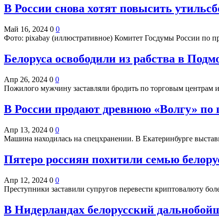
В России снова хотят повысить утильсб
Май 16, 2024
0
0
Фото: pixabay (иллюстративное) Комитет Госдумы России по
Белоруса освободили из рабства в Подмо
Апр 26, 2024
0
0
Пожилого мужчину заставляли бродить по торговым центрам 
В России продают древнюю «Волгу» по
Апр 13, 2024
0
0
Машина находилась на спецхранении. В Екатеринбурге выста
Пятеро россиян похитили семью белору
Апр 12, 2024
0
0
Преступники заставили супругов перевести криптовалюту бол
В Нидерландах белорусский дальнобойщ