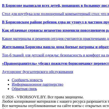
В Борисове выписали всех детей, попавших в больницу по
Стол для ноутбука или полноценный компьютерный стол: что 
В Борисовском районе ребенок едва не утонул в частном пр
Как облачные сервисы незаметно изменили повседневную р
Какие материалы и решения сегодня считаются практичными д
Жительница Борисова нашла дома боевые патроны и обрат
Топ-6 тканей для детской одежды: безопасность и комфорт на п
«Правоохранитель» убедил пожилую борисовчанку перевести
Аутсорсинг бухгалтерского обслуживания
Сообщить новость
Информационное партнерство
Обратная связь
© 2026 - VBORiSOVE.BY. Все права защищены.
Любое копирование материалов с нашего ресурса разрешается т
Все материалы опубликованные на сайте взяты с открытых исто