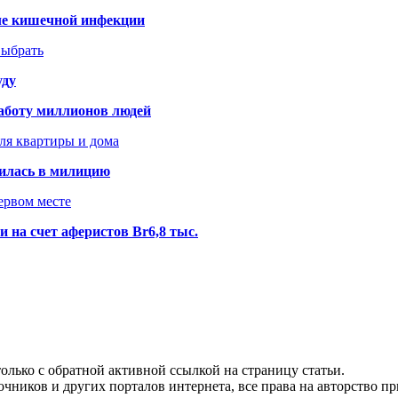
сле кишечной инфекции
выбрать
уду
аботу миллионов людей
ля квартиры и дома
илась в милицию
ервом месте
 на счет аферистов Br6,8 тыс.
олько с обратной активной ссылкой на страницу статьи.
чников и других порталов интернета, все права на авторство п