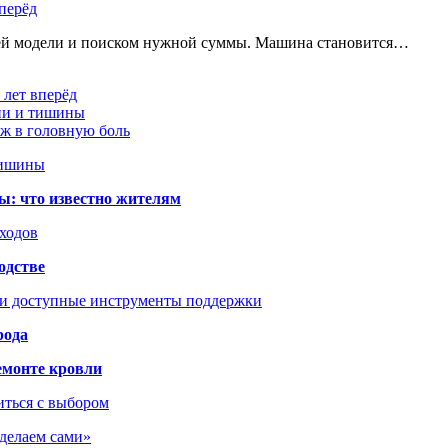
перёд
щей модели и поиском нужной суммы. Машина становится…
 лет вперёд
ции и тишины
аж в головную боль
тишины
ы: что известно жителям
сходов
одстве
 и доступные инструменты поддержки
рода
емонте кровли
иться с выбором
сделаем сами»