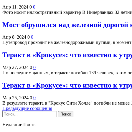
Апр 11, 2024
0
0
Фото носит иллюстративный характер В Нидерландах 32-летни
Мост обрушился над железной дорогой 
Апр 8, 2024
0
0
Путепровод проходит на железнодорожными путями, в момент
Теракт в «Крокусе»: что известно к утр
Мар 27, 2024
0
0
По последним данным, в теракте погибли 139 человек, в том ч
Теракт в «Крокусе»: что известно к ут
Мар 25, 2024
0
0
В результате теракта в "Крокус Сити Холле" погибли не менее 
Предыдущие сообщения
Недавние Посты