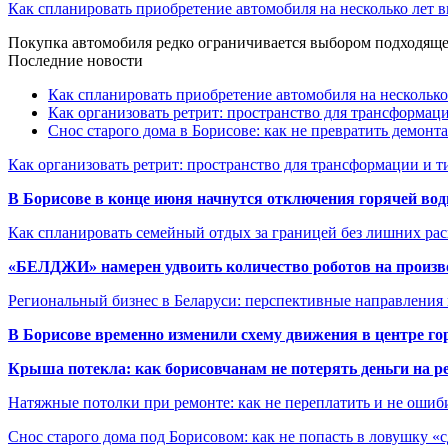
Как спланировать приобретение автомобиля на несколько лет в
Покупка автомобиля редко ограничивается выбором подходя
Последние новости
Как спланировать приобретение автомобиля на несколько
Как организовать ретрит: пространство для трансформа
Снос старого дома в Борисове: как не превратить демонт
Как организовать ретрит: пространство для трансформации и 
В Борисове в конце июня начнутся отключения горячей вод
Как спланировать семейный отдых за границей без лишних ра
«БЕЛДЖИ» намерен удвоить количество роботов на произв
Региональный бизнес в Беларуси: перспективные направления
В Борисове временно изменили схему движения в центре го
Крыша потекла: как борисовчанам не потерять деньги на р
Натяжные потолки при ремонте: как не переплатить и не ошиб
Снос старого дома под Борисовом: как не попасть в ловушку «