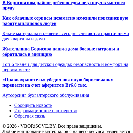
В Борисовском районе ребенок едва не утонул в частном
пруду
Как облачные сервисы незаметно изменили повседневную
работу миллионов людей
Какие материалы и решения сегодня считаются практичными
для квартиры и дома
Жительница Борисова нашла дома боевые патроны и
обратилась в милицию
Топ-6 тканей для детской одежды: безопасность и комфорт на
первом месте
«Правоохранитель» убедил пожилую борисовчанку
перевести на счет аферистов Br6,8 тыс.
Аутсорсинг бухгалтерского обслуживания
Сообщить новость
Информационное партнерство
Обратная связь
© 2026 - VBORiSOVE.BY. Все права защищены.
Любое копирование материалов с нашего ресурса разрешается