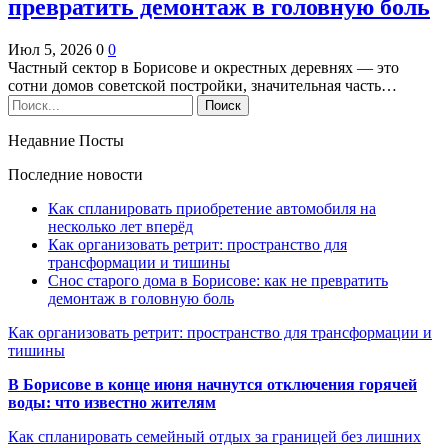
превратить демонтаж в головную боль
Июл 5, 2026
0
0
Частный сектор в Борисове и окрестных деревнях — это
сотни домов советской постройки, значительная часть…
Недавние Посты
Последние новости
Как спланировать приобретение автомобиля на
несколько лет вперёд
Как организовать ретрит: пространство для
трансформации и тишины
Снос старого дома в Борисове: как не превратить
демонтаж в головную боль
Как организовать ретрит: пространство для трансформации и
тишины
В Борисове в конце июня начнутся отключения горячей
воды: что известно жителям
Как спланировать семейный отдых за границей без лишних