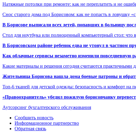
Натяжные потолки при ремонте: как не переплатить и не ошиб
Снос старого дома под Борисовом: как не попасть в ловушку «
В Борисове выписали всех детей, попавших в больницу по
Стол для ноутбука или полноценный компьютерный стол: что 
В Борисовском районе ребенок едва не утонул в частном пр
Как облачные сервисы незаметно изменили повседневную р
Какие материалы и решения сегодня считаются практичными д
Жительница Борисова нашла дома боевые патроны и обрат
Топ-6 тканей для детской одежды: безопасность и комфорт на п
«Правоохранитель» убедил пожилую борисовчанку перевести
Аутсорсинг бухгалтерского обслуживания
Сообщить новость
Информационное партнерство
Обратная связь