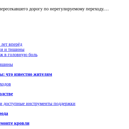
пересекавшего дорогу по нерегулируемому переходу.…
 лет вперёд
ции и тишины
аж в головную боль
тишины
ы: что известно жителям
сходов
одстве
 и доступные инструменты поддержки
рода
емонте кровли