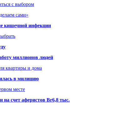
иться с выбором
сделаем сами»
сле кишечной инфекции
выбрать
уду
аботу миллионов людей
ля квартиры и дома
илась в милицию
ервом месте
 на счет аферистов Br6,8 тыс.