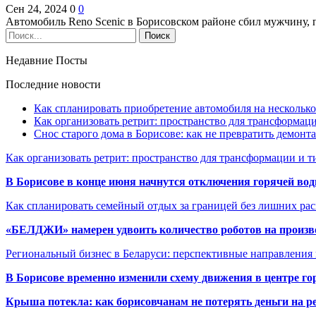
Сен 24, 2024
0
0
Автомобиль Reno Scenic в Борисовском районе сбил мужчину, 
Недавние Посты
Последние новости
Как спланировать приобретение автомобиля на несколько
Как организовать ретрит: пространство для трансформа
Снос старого дома в Борисове: как не превратить демонт
Как организовать ретрит: пространство для трансформации и 
В Борисове в конце июня начнутся отключения горячей вод
Как спланировать семейный отдых за границей без лишних ра
«БЕЛДЖИ» намерен удвоить количество роботов на произв
Региональный бизнес в Беларуси: перспективные направления
В Борисове временно изменили схему движения в центре го
Крыша потекла: как борисовчанам не потерять деньги на р