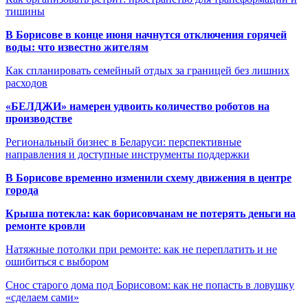
тишины
В Борисове в конце июня начнутся отключения горячей
воды: что известно жителям
Как спланировать семейный отдых за границей без лишних
расходов
«БЕЛДЖИ» намерен удвоить количество роботов на
производстве
Региональный бизнес в Беларуси: перспективные
направления и доступные инструменты поддержки
В Борисове временно изменили схему движения в центре
города
Крыша потекла: как борисовчанам не потерять деньги на
ремонте кровли
Натяжные потолки при ремонте: как не переплатить и не
ошибиться с выбором
Снос старого дома под Борисовом: как не попасть в ловушку
«сделаем сами»