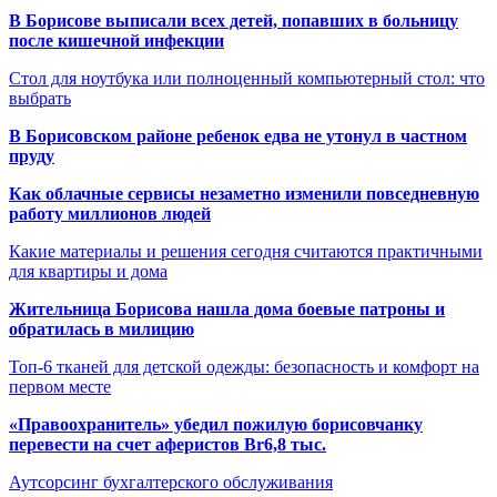
В Борисове выписали всех детей, попавших в больницу
после кишечной инфекции
Стол для ноутбука или полноценный компьютерный стол: что
выбрать
В Борисовском районе ребенок едва не утонул в частном
пруду
Как облачные сервисы незаметно изменили повседневную
работу миллионов людей
Какие материалы и решения сегодня считаются практичными
для квартиры и дома
Жительница Борисова нашла дома боевые патроны и
обратилась в милицию
Топ-6 тканей для детской одежды: безопасность и комфорт на
первом месте
«Правоохранитель» убедил пожилую борисовчанку
перевести на счет аферистов Br6,8 тыс.
Аутсорсинг бухгалтерского обслуживания