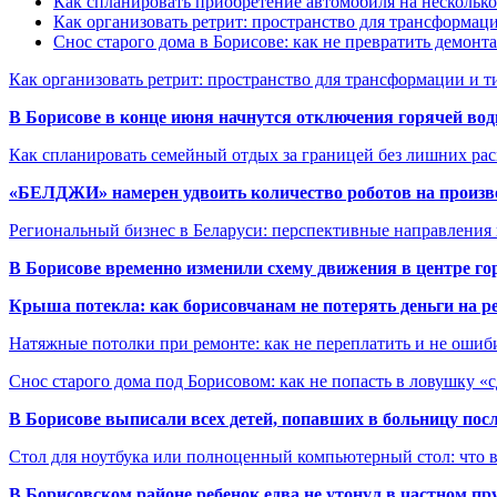
Как спланировать приобретение автомобиля на несколько
Как организовать ретрит: пространство для трансформа
Снос старого дома в Борисове: как не превратить демонт
Как организовать ретрит: пространство для трансформации и 
В Борисове в конце июня начнутся отключения горячей вод
Как спланировать семейный отдых за границей без лишних ра
«БЕЛДЖИ» намерен удвоить количество роботов на произв
Региональный бизнес в Беларуси: перспективные направления
В Борисове временно изменили схему движения в центре го
Крыша потекла: как борисовчанам не потерять деньги на р
Натяжные потолки при ремонте: как не переплатить и не ошиб
Снос старого дома под Борисовом: как не попасть в ловушку «
В Борисове выписали всех детей, попавших в больницу по
Стол для ноутбука или полноценный компьютерный стол: что 
В Борисовском районе ребенок едва не утонул в частном пр