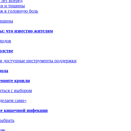
 лет вперёд
ции и тишины
аж в головную боль
тишины
ы: что известно жителям
сходов
одстве
 и доступные инструменты поддержки
рода
емонте кровли
иться с выбором
сделаем сами»
сле кишечной инфекции
выбрать
уду