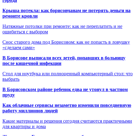
города
Крыша потекла: как борисовчанам не потерять деньги на
ремонте кровли
Натяжные потолки при ремонте: как не переплатить и не
ошибиться с выбором
Снос старого дома под Борисовом: как не попасть в ловушку
«сделаем сами»
В Борисове выписали всех детей, попавших в больницу
после кишечной инфекции
Стол для ноутбука или полноценный компьютерный стол: что
выбрать
В Борисовском районе ребенок едва не утонул в частном
пруду
Как облачные сервисы незаметно изменили повседневную
работу миллионов людей
Какие материалы и решения сегодня считаются практичными
для квартиры и дома