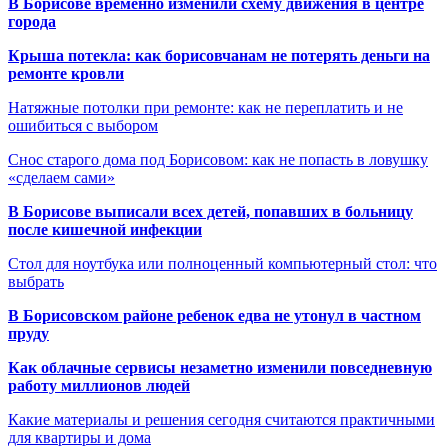
В Борисове временно изменили схему движения в центре
города
Крыша потекла: как борисовчанам не потерять деньги на
ремонте кровли
Натяжные потолки при ремонте: как не переплатить и не
ошибиться с выбором
Снос старого дома под Борисовом: как не попасть в ловушку
«сделаем сами»
В Борисове выписали всех детей, попавших в больницу
после кишечной инфекции
Стол для ноутбука или полноценный компьютерный стол: что
выбрать
В Борисовском районе ребенок едва не утонул в частном
пруду
Как облачные сервисы незаметно изменили повседневную
работу миллионов людей
Какие материалы и решения сегодня считаются практичными
для квартиры и дома