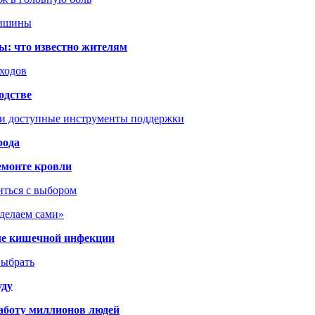
тишины
ы: что известно жителям
сходов
одстве
 и доступные инструменты поддержки
рода
емонте кровли
иться с выбором
сделаем сами»
сле кишечной инфекции
выбрать
уду
аботу миллионов людей