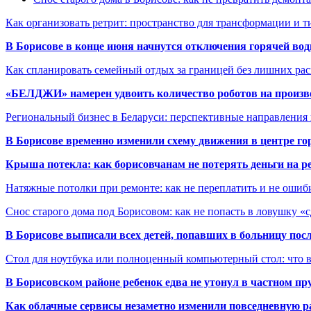
Как организовать ретрит: пространство для трансформации и 
В Борисове в конце июня начнутся отключения горячей вод
Как спланировать семейный отдых за границей без лишних ра
«БЕЛДЖИ» намерен удвоить количество роботов на произв
Региональный бизнес в Беларуси: перспективные направления
В Борисове временно изменили схему движения в центре го
Крыша потекла: как борисовчанам не потерять деньги на р
Натяжные потолки при ремонте: как не переплатить и не ошиб
Снос старого дома под Борисовом: как не попасть в ловушку «
В Борисове выписали всех детей, попавших в больницу по
Стол для ноутбука или полноценный компьютерный стол: что 
В Борисовском районе ребенок едва не утонул в частном пр
Как облачные сервисы незаметно изменили повседневную р