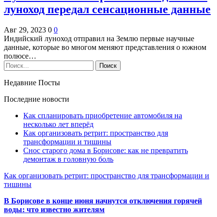
луноход передал сенсационные данные
Авг 29, 2023
0
0
Индийский луноход отправил на Землю первые научные
данные, которые во многом меняют представления о южном
полюсе…
Недавние Посты
Последние новости
Как спланировать приобретение автомобиля на
несколько лет вперёд
Как организовать ретрит: пространство для
трансформации и тишины
Снос старого дома в Борисове: как не превратить
демонтаж в головную боль
Как организовать ретрит: пространство для трансформации и
тишины
В Борисове в конце июня начнутся отключения горячей
воды: что известно жителям