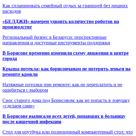
Как спланировать семейный отдых за границей без лишних
расходов
«БЕЛДЖИ» намерен удвоить количество роботов на
производстве
Региональный бизнес в Беларуси: перспективные
направления и доступные инструменты поддержки
В Борисове временно изменили схему движения в центре
города
Крыша потекла: как борисовчанам не потерять деньги на
ремонте кровли
Натяжные потолки при ремонте: как не переплатить и не
ошибиться с выбором
Снос старого дома под Борисовом: как не попасть в ловушку
«сделаем сами»
В Борисове выписали всех детей, попавших в больницу
после кишечной инфекции
Стол для ноутбука или полноценный компьютерный стол: что