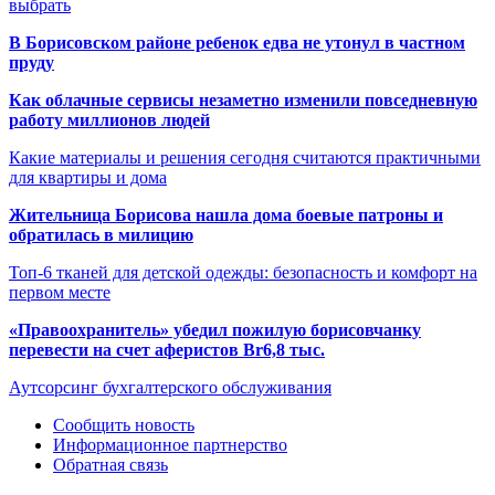
выбрать
В Борисовском районе ребенок едва не утонул в частном
пруду
Как облачные сервисы незаметно изменили повседневную
работу миллионов людей
Какие материалы и решения сегодня считаются практичными
для квартиры и дома
Жительница Борисова нашла дома боевые патроны и
обратилась в милицию
Топ-6 тканей для детской одежды: безопасность и комфорт на
первом месте
«Правоохранитель» убедил пожилую борисовчанку
перевести на счет аферистов Br6,8 тыс.
Аутсорсинг бухгалтерского обслуживания
Сообщить новость
Информационное партнерство
Обратная связь