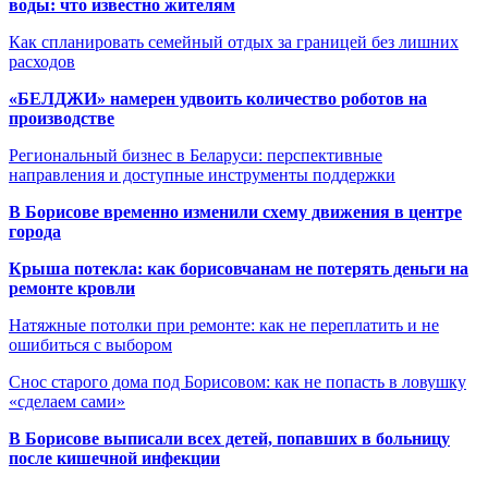
воды: что известно жителям
Как спланировать семейный отдых за границей без лишних
расходов
«БЕЛДЖИ» намерен удвоить количество роботов на
производстве
Региональный бизнес в Беларуси: перспективные
направления и доступные инструменты поддержки
В Борисове временно изменили схему движения в центре
города
Крыша потекла: как борисовчанам не потерять деньги на
ремонте кровли
Натяжные потолки при ремонте: как не переплатить и не
ошибиться с выбором
Снос старого дома под Борисовом: как не попасть в ловушку
«сделаем сами»
В Борисове выписали всех детей, попавших в больницу
после кишечной инфекции