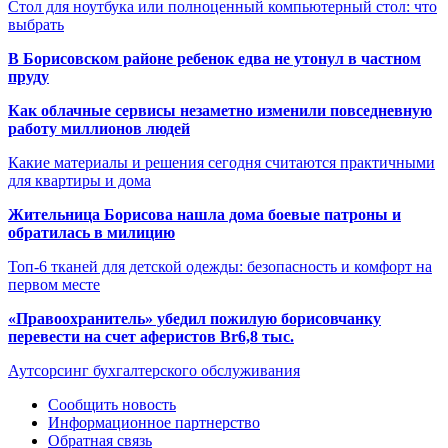
Стол для ноутбука или полноценный компьютерный стол: что
выбрать
В Борисовском районе ребенок едва не утонул в частном
пруду
Как облачные сервисы незаметно изменили повседневную
работу миллионов людей
Какие материалы и решения сегодня считаются практичными
для квартиры и дома
Жительница Борисова нашла дома боевые патроны и
обратилась в милицию
Топ-6 тканей для детской одежды: безопасность и комфорт на
первом месте
«Правоохранитель» убедил пожилую борисовчанку
перевести на счет аферистов Br6,8 тыс.
Аутсорсинг бухгалтерского обслуживания
Сообщить новость
Информационное партнерство
Обратная связь