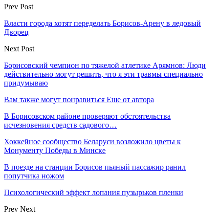
Prev Post
Власти города хотят переделать Борисов-Арену в ледовый
Дворец
Next Post
Борисовский чемпион по тяжелой атлетике Арямнов: Люди
действительно могут решить, что я эти травмы специально
придумываю
Вам также могут понравиться
Еще от автора
В Борисовском районе проверяют обстоятельства
исчезновения средств садового…
Хоккейное сообщество Беларуси возложило цветы к
Монументу Победы в Минске
В поезде на станции Борисов пьяный пассажир ранил
попутчика ножом
Психологический эффект лопания пузырьков пленки
Prev
Next