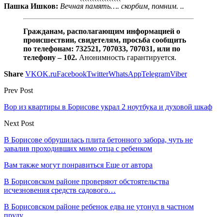
Пашка Ишков:
Вечная память…. скорбим, помним. ..
Гражданам, располагающим информацией о
происшествии, свидетелям, просьба сообщить
по телефонам: 732521, 707033, 707031, или по
телефону – 102.
Анонимность гарантируется.
Share
VK
OK.ru
Facebook
Twitter
WhatsApp
Telegram
Viber
Prev Post
Вор из квартиры в Борисове украл 2 ноутбука и духовой шкаф
Next Post
В Борисове обрушилась плита бетонного забора, чуть не
завалив проходивших мимо отца с ребенком
Вам также могут понравиться
Еще от автора
В Борисовском районе проверяют обстоятельства
исчезновения средств садового…
В Борисовском районе ребенок едва не утонул в частном
пруду