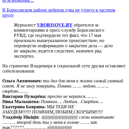
исчезновения…
В Борисовском районе ребенок едва не утонул в частном
пруду
Журналист
VBORISOVE.BY
обратился за
комментариями в пресс-службу Борисовского
РУВД, где подтвердили тот факт, что 17 мая
произошло вышеуказанное происшествие, но
опровергли информацию о закрытии дела — дело
не закрыли, ведется следствие, назначен ряд
экспертиз.
На страничке Владимира в социальной сети друзья оставляют
соболезнования:
Ольга Авхимович:
ты дал для меня в жизни самый главный
совет. Я не могу поверить. Помню…….. люблю……….
скорблю……..
Виктория Пузырёва:
просто не верится………
Ника Малышева:
Помним…. Любим…Скорбим….
Екатерина Боярина:
МЫ ТЕБЯ НЕ
ЗАБУДЕМ!!!!!! ПОМНИМ,ЛЮБИМ,СКОРБИМ!!!!!
Уладзiмiр Нiкiцiн:
((((((((((((((((((((((((( слезы накатываю
………. второй день ты у меня в голове ……. как
так??????…………….. (((((((((((((((((