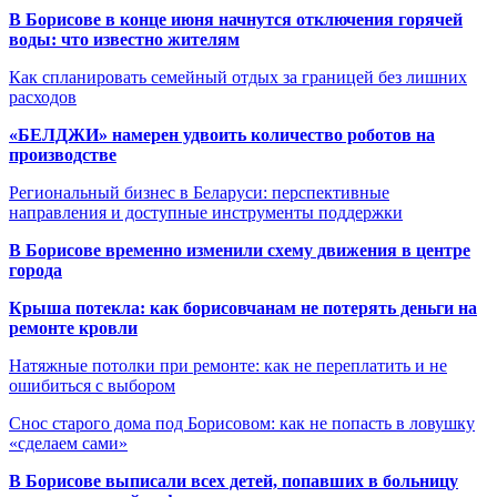
В Борисове в конце июня начнутся отключения горячей
воды: что известно жителям
Как спланировать семейный отдых за границей без лишних
расходов
«БЕЛДЖИ» намерен удвоить количество роботов на
производстве
Региональный бизнес в Беларуси: перспективные
направления и доступные инструменты поддержки
В Борисове временно изменили схему движения в центре
города
Крыша потекла: как борисовчанам не потерять деньги на
ремонте кровли
Натяжные потолки при ремонте: как не переплатить и не
ошибиться с выбором
Снос старого дома под Борисовом: как не попасть в ловушку
«сделаем сами»
В Борисове выписали всех детей, попавших в больницу