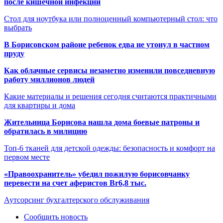
после кишечной инфекции
Стол для ноутбука или полноценный компьютерный стол: что
выбрать
В Борисовском районе ребенок едва не утонул в частном
пруду
Как облачные сервисы незаметно изменили повседневную
работу миллионов людей
Какие материалы и решения сегодня считаются практичными
для квартиры и дома
Жительница Борисова нашла дома боевые патроны и
обратилась в милицию
Топ-6 тканей для детской одежды: безопасность и комфорт на
первом месте
«Правоохранитель» убедил пожилую борисовчанку
перевести на счет аферистов Br6,8 тыс.
Аутсорсинг бухгалтерского обслуживания
Сообщить новость