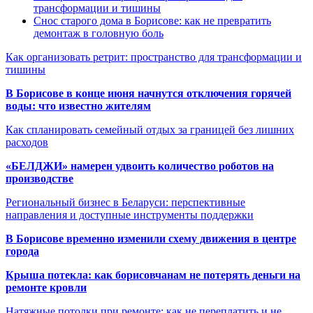
трансформации и тишины
Снос старого дома в Борисове: как не превратить
демонтаж в головную боль
Как организовать ретрит: пространство для трансформации и
тишины
В Борисове в конце июня начнутся отключения горячей
воды: что известно жителям
Как спланировать семейный отдых за границей без лишних
расходов
«БЕЛДЖИ» намерен удвоить количество роботов на
производстве
Региональный бизнес в Беларуси: перспективные
направления и доступные инструменты поддержки
В Борисове временно изменили схему движения в центре
города
Крыша потекла: как борисовчанам не потерять деньги на
ремонте кровли
Натяжные потолки при ремонте: как не переплатить и не