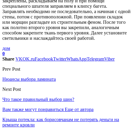
закреплены, раскладываем на полу и при помощи
специального шпателя заправляем в клипсу багета.
Заправлять необходимо не последовательно, а начиная с одной
стены, потом с противоположной. При появлении складок
или морщин разгладьте их строительным феном. После того
как полотно второго уровня вы закрепили, аналогичным
способом закрепите ткань первого уровня. Далее установите
светильники и наслаждайтесь своей работой.
дом
0
Share
VK
OK.ru
Facebook
Twitter
WhatsApp
Telegram
Viber
Prev Post
Нюансы выбора ламината
Next Post
Что такое правильный выбор шин?
Вам также могут понравиться
Еще от автора
Крыша потекла: как борисовчанам не потерять деньги на
ремонте кровли