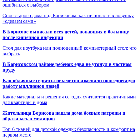
ошибиться с выбором
Снос старого дома под Борисовом: как не попасть в ловушку
«сделаем сами»
В Борисове выписали всех детей, попавших в больницу
после кишечной инфекции
Стол для ноутбука или полноценный компьютерный стол: что
выбрать
В Борисовском районе ребенок едва не утонул в частном
пруду
Как облачные сервисы незаметно изменили повседневную
работу миллионов людей
Какие материалы и решения сегодня считаются практичными
для квартиры и дома
Жительница Борисова нашла дома боевые патроны и
обратилась в милицию
Топ-6 тканей для детской одежды: безопасность и комфорт на
первом месте