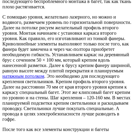
последующего беспроблемного монтажа в багет, так как ткань
плохо растягивается.
С помощью уровня, желательно лазерного, но можно и
водяного, размечаем уровень по горизонтальной поверхности.
Далее на потолке рисуем желательный профиль второго
уровня. Монтаж начинаем с установки каркаса второго
уровня. Как правило, его изготавливают из тонкой фанеры.
Криволинейные элементы выполняют только после того, как
фанера будет замочена и через час-полтора приобретет
необходимую гибкость. Устанавливаем каркас на деревянный
брус с сечением 50 × 100 мм, который крепим вдоль
нанесенной разметки. Далее к брусу крепим фанеру шириной,
равную высоте между плитой перекрытия и планируемым
натяжным потолком
. Это необходимо для последующего
крепления светильников. Крепим профиль второго уровня.
Далее на расстоянии 70 мм от края второго уровня крепим к
каркасу специальный багет. Этот же клипсовый багет крепим
по уровню и на стены. Шаг крепления – 120-160 мм. В местах
планируемой подсветки крепим светильники и раскидываем
проводку. Светильники лучше покупать специальные. А
провода в целях электробезопасности лучше разводить в
гофре.
После того как все элементы конструкции и багеты