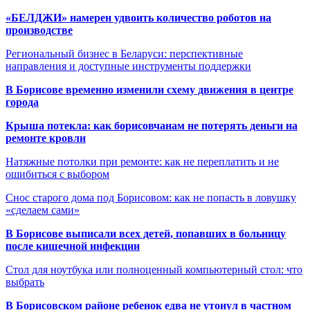
«БЕЛДЖИ» намерен удвоить количество роботов на
производстве
Региональный бизнес в Беларуси: перспективные
направления и доступные инструменты поддержки
В Борисове временно изменили схему движения в центре
города
Крыша потекла: как борисовчанам не потерять деньги на
ремонте кровли
Натяжные потолки при ремонте: как не переплатить и не
ошибиться с выбором
Снос старого дома под Борисовом: как не попасть в ловушку
«сделаем сами»
В Борисове выписали всех детей, попавших в больницу
после кишечной инфекции
Стол для ноутбука или полноценный компьютерный стол: что
выбрать
В Борисовском районе ребенок едва не утонул в частном