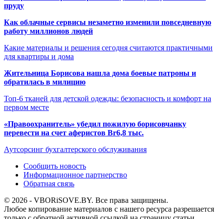
пруду
Как облачные сервисы незаметно изменили повседневную
работу миллионов людей
Какие материалы и решения сегодня считаются практичными
для квартиры и дома
Жительница Борисова нашла дома боевые патроны и
обратилась в милицию
Топ-6 тканей для детской одежды: безопасность и комфорт на
первом месте
«Правоохранитель» убедил пожилую борисовчанку
перевести на счет аферистов Br6,8 тыс.
Аутсорсинг бухгалтерского обслуживания
Сообщить новость
Информационное партнерство
Обратная связь
© 2026 - VBORiSOVE.BY. Все права защищены.
Любое копирование материалов с нашего ресурса разрешается
только с обратной активной ссылкой на страницу статьи.