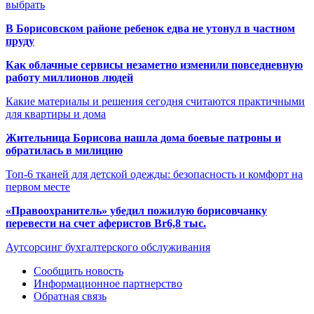
выбрать
В Борисовском районе ребенок едва не утонул в частном
пруду
Как облачные сервисы незаметно изменили повседневную
работу миллионов людей
Какие материалы и решения сегодня считаются практичными
для квартиры и дома
Жительница Борисова нашла дома боевые патроны и
обратилась в милицию
Топ-6 тканей для детской одежды: безопасность и комфорт на
первом месте
«Правоохранитель» убедил пожилую борисовчанку
перевести на счет аферистов Br6,8 тыс.
Аутсорсинг бухгалтерского обслуживания
Сообщить новость
Информационное партнерство
Обратная связь