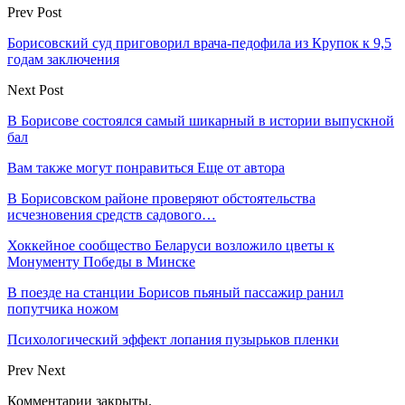
Prev Post
Борисовский суд приговорил врача-педофила из Крупок к 9,5
годам заключения
Next Post
В Борисове состоялся самый шикарный в истории выпускной
бал
Вам также могут понравиться
Еще от автора
В Борисовском районе проверяют обстоятельства
исчезновения средств садового…
Хоккейное сообщество Беларуси возложило цветы к
Монументу Победы в Минске
В поезде на станции Борисов пьяный пассажир ранил
попутчика ножом
Психологический эффект лопания пузырьков пленки
Prev
Next
Комментарии закрыты.