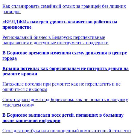
Как спланировать семейный отдых за границей без лишних
расходов
«БЕЛДЖИ» намерен удвоить количество роботов на
производстве
Региональный бизнес в Беларуси: перспективные
направления и доступные инструменты поддержки
В Борисове временно изменили схему движения в центре
города
Крыша потекла: как борисовчанам не потерять деньги на
ремонте кровли
Натяжные потолки при ремонте: как не переплатить и не
ошибиться с выбором
Снос старого дома под Борисовом: как не попасть в ловушку
«сделаем сами»
В Борисове выписали всех детей, попавших в больницу
после кишечной инфекции
Стол для ноутбука или полноценный компьютерный стол: что