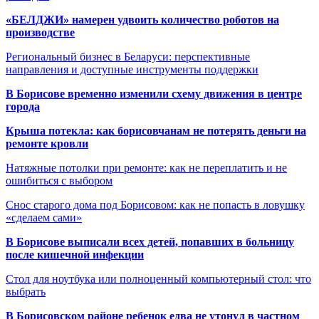
«БЕЛДЖИ» намерен удвоить количество роботов на
производстве
Региональный бизнес в Беларуси: перспективные
направления и доступные инструменты поддержки
В Борисове временно изменили схему движения в центре
города
Крыша потекла: как борисовчанам не потерять деньги на
ремонте кровли
Натяжные потолки при ремонте: как не переплатить и не
ошибиться с выбором
Снос старого дома под Борисовом: как не попасть в ловушку
«сделаем сами»
В Борисове выписали всех детей, попавших в больницу
после кишечной инфекции
Стол для ноутбука или полноценный компьютерный стол: что
выбрать
В Борисовском районе ребенок едва не утонул в частном