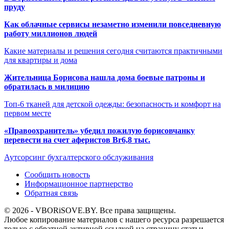
пруду
Как облачные сервисы незаметно изменили повседневную
работу миллионов людей
Какие материалы и решения сегодня считаются практичными
для квартиры и дома
Жительница Борисова нашла дома боевые патроны и
обратилась в милицию
Топ-6 тканей для детской одежды: безопасность и комфорт на
первом месте
«Правоохранитель» убедил пожилую борисовчанку
перевести на счет аферистов Br6,8 тыс.
Аутсорсинг бухгалтерского обслуживания
Сообщить новость
Информационное партнерство
Обратная связь
© 2026 - VBORiSOVE.BY. Все права защищены.
Любое копирование материалов с нашего ресурса разрешается
только с обратной активной ссылкой на страницу статьи.