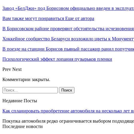
Завод «БелДжи» под Борисовом официально введен в эксплуа
Вам также могут понравиться
Еще от автора
В Борисовском районе проверяют обстоятельства исчезновения
Хоккейное сообщество Беларуси возложило цветы к Монумен
В поезде на станции Борисов пьяный пассажир ранил попутчи
Психологический эффект лопания пузырьков пленки
Prev
Next
Комментарии закрыты.
Недавние Посты
Как спланировать приобретение автомобиля на несколько лет в
Покупка автомобиля редко ограничивается выбором подходя
Последние новости