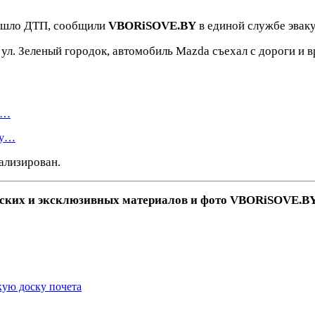
зошло ДТП, сообщили
VBORiSOVE.BY
в единой службе эваку
ул. Зеленый городок, автомобиль Mazda съехал с дороги и в
я…
ту…
ализирован.
рских и эксклюзивных материалов и фото VBORiSOVE.BY 
ую доску почета