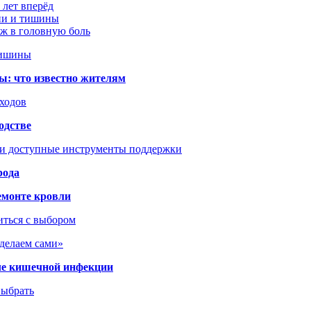
 лет вперёд
ции и тишины
аж в головную боль
тишины
ы: что известно жителям
сходов
одстве
 и доступные инструменты поддержки
рода
емонте кровли
иться с выбором
сделаем сами»
сле кишечной инфекции
выбрать