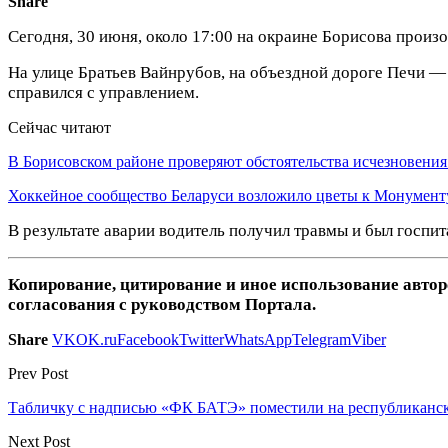
Share
Сегодня, 30 июня, около 17:00 на окраине Борисова прои
На улице Братьев Вайнрубов, на объездной дороге Печи — 
справился с управлением.
Сейчас читают
В Борисовском районе проверяют обстоятельства исчезновени
Хоккейное сообщество Беларуси возложило цветы к Монумен
В результате аварии водитель получил травмы и был госпит
Копирование, цитирование и иное использование авто
согласования с руководством Портала.
Share
VK
OK.ru
Facebook
Twitter
WhatsApp
Telegram
Viber
Prev Post
Табличку с надписью «ФК БАТЭ» поместили на республиканск
Next Post