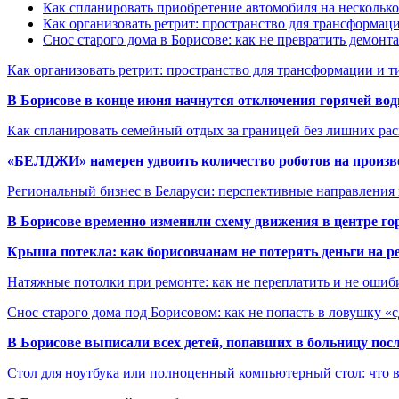
Как спланировать приобретение автомобиля на несколько
Как организовать ретрит: пространство для трансформа
Снос старого дома в Борисове: как не превратить демонт
Как организовать ретрит: пространство для трансформации и 
В Борисове в конце июня начнутся отключения горячей вод
Как спланировать семейный отдых за границей без лишних ра
«БЕЛДЖИ» намерен удвоить количество роботов на произв
Региональный бизнес в Беларуси: перспективные направления
В Борисове временно изменили схему движения в центре го
Крыша потекла: как борисовчанам не потерять деньги на р
Натяжные потолки при ремонте: как не переплатить и не ошиб
Снос старого дома под Борисовом: как не попасть в ловушку «
В Борисове выписали всех детей, попавших в больницу по
Стол для ноутбука или полноценный компьютерный стол: что 