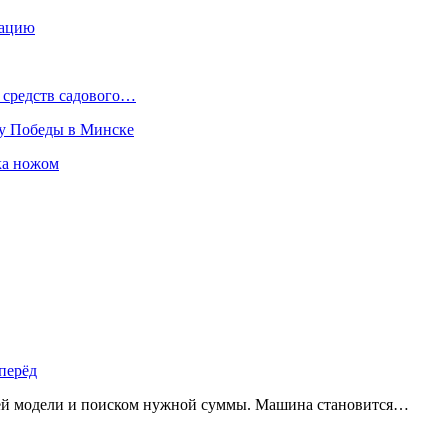
тацию
 средств садового…
ту Победы в Минске
ка ножом
перёд
щей модели и поиском нужной суммы. Машина становится…