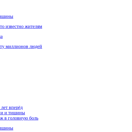
тишины
что известно жителям
да
оту миллионов людей
 лет вперёд
ции и тишины
аж в головную боль
тишины