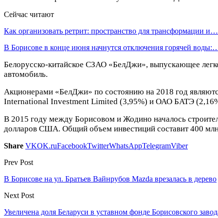
Сейчас читают
Как организовать ретрит: пространство для трансформации и…
В Борисове в конце июня начнутся отключения горячей воды:
Белорусско-китайское СЗАО «БелДжи», выпускающее легков
автомобиль.
Акционерами «БелДжи» по состоянию на 2018 год являются
International Investment Limited (3,95%) и ОАО БАТЭ (2,16
В 2015 году между Борисовом и Жодино началось строител
долларов США. Общий объем инвестиций составит 400 млн
Share
VK
OK.ru
Facebook
Twitter
WhatsApp
Telegram
Viber
Prev Post
В Борисове на ул. Братьев Вайнрубов Mazda врезалась в дерево
Next Post
Увеличена доля Беларуси в уставном фонде Борисовского заво