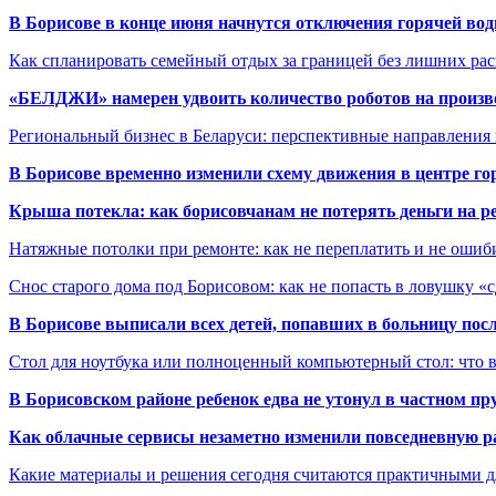
В Борисове в конце июня начнутся отключения горячей вод
Как спланировать семейный отдых за границей без лишних ра
«БЕЛДЖИ» намерен удвоить количество роботов на произв
Региональный бизнес в Беларуси: перспективные направления
В Борисове временно изменили схему движения в центре го
Крыша потекла: как борисовчанам не потерять деньги на р
Натяжные потолки при ремонте: как не переплатить и не ошиб
Снос старого дома под Борисовом: как не попасть в ловушку «
В Борисове выписали всех детей, попавших в больницу по
Стол для ноутбука или полноценный компьютерный стол: что 
В Борисовском районе ребенок едва не утонул в частном пр
Как облачные сервисы незаметно изменили повседневную р
Какие материалы и решения сегодня считаются практичными д