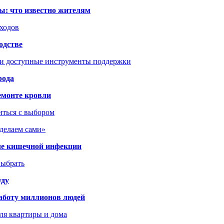
ы: что известно жителям
сходов
одстве
 и доступные инструменты поддержки
рода
емонте кровли
иться с выбором
сделаем сами»
сле кишечной инфекции
выбрать
уду
аботу миллионов людей
ля квартиры и дома