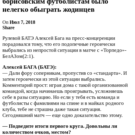
борисовским футболистам было
нелегко обыграть жодинцев
On
Июл 7, 2018
Share
Рулевой БАТЭ Алексей Бага на пресс-концеренции
порадовался тому, что его подопечные героически
выбрались из непростой ситуации в матче с «Торпедо»-
БелАЗом(2:1).
Алексей БАГА (БАТЭ):
— Дали фору соперникам, пропустив со «стандарта». И
затем героически из этой ситуации выбрались.
Комментарий прост: играя дома с такой организованной
командой, когда начинаешь проигрывать, усложняешь
себе в разы ситуацию. Но если у тебя есть команда и
футболисты с фамилиями на спине и в майках родного
клуба, тебе не страшна даже такая ситуация.
Сегодняшний матч — еще одно доказательство этому.
— Подведите итоги первого круга. Довольны ли
количеством очков, местом?