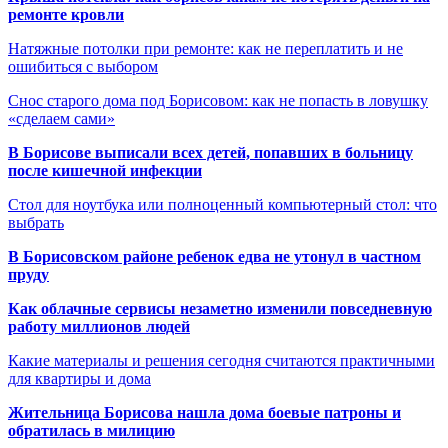
ремонте кровли
Натяжные потолки при ремонте: как не переплатить и не
ошибиться с выбором
Снос старого дома под Борисовом: как не попасть в ловушку
«сделаем сами»
В Борисове выписали всех детей, попавших в больницу
после кишечной инфекции
Стол для ноутбука или полноценный компьютерный стол: что
выбрать
В Борисовском районе ребенок едва не утонул в частном
пруду
Как облачные сервисы незаметно изменили повседневную
работу миллионов людей
Какие материалы и решения сегодня считаются практичными
для квартиры и дома
Жительница Борисова нашла дома боевые патроны и
обратилась в милицию