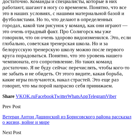
достаточно. Команды и специалисты, которые в них
работают, шагают в ногу со временем. Понятно, что все
это в наших условиях, с нашими материальной базой и
футболистами. Но то, что делают в определенных
городах, какой там рисунок у команд, как они играют —
это очень отрадный факт. Про Солигорск мы уже
говорили, что он очень здорово видоизменился. Это, если
глобально, советская тренерская школа. Но и за
белорусскую тренерскую школу можно после первого
круга порадоваться. Понятно, что это уровень нашего
чемпионата, его сопротивление. Но таких команд
достаточно. Я не буду сейчас перечислять, чтобы кого-то
не забыть и не обидеть. От этого видите, какая борьба,
какие игры получаются, накал страстей. Это еще раз
говорит, что мы порой напрасно себя принижаем.
Share
VK
OK.ru
Facebook
Twitter
WhatsApp
Telegram
Viber
Prev Post
Ветеран Антон Дащинский из Борисовского района рассказал
о жизни, войне и мире
Next Post