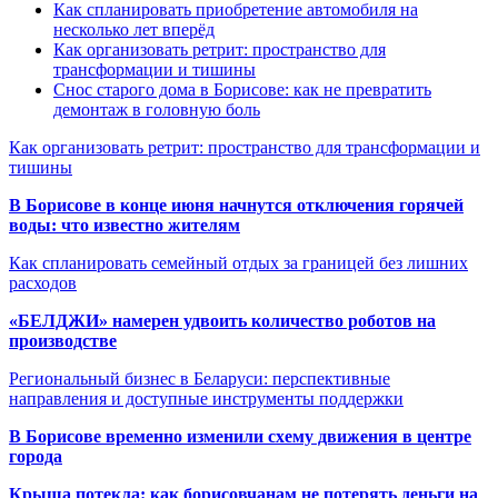
Как спланировать приобретение автомобиля на
несколько лет вперёд
Как организовать ретрит: пространство для
трансформации и тишины
Снос старого дома в Борисове: как не превратить
демонтаж в головную боль
Как организовать ретрит: пространство для трансформации и
тишины
В Борисове в конце июня начнутся отключения горячей
воды: что известно жителям
Как спланировать семейный отдых за границей без лишних
расходов
«БЕЛДЖИ» намерен удвоить количество роботов на
производстве
Региональный бизнес в Беларуси: перспективные
направления и доступные инструменты поддержки
В Борисове временно изменили схему движения в центре
города
Крыша потекла: как борисовчанам не потерять деньги на