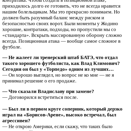
контратака. Чтобы создать в позиционной атаке,
приходилось долго ее готовить, что не всегда нравится
нашим болельщикам. Мы это прекрасно понимаем. Но
должен быть разумный баланс между риском и
безопасностью своих ворот. Были моменты у Жодино
хорошие, контратаки, подходы, но пропустили мы со
«стандарта». Вскрыть массированную оборону сложно
всегда. Позиционная атака — вообще самое сложное в
футболе.
— Не жалеет ли тренерский штаб БАТЭ, что отдал
такого хорошего футболиста, как Влад Климович?
Сегодня он был у «Торпедо» одним из лучших…
— Он хорошо выглядел, но вопрос не ко мне — не я
принимал решение о его продаже.
— Что сказали Владиславу при замене?
— Договорился встретиться после.
— Был ли в первом круге соперник, который дерзко
играл на «Борисов-Арене», высоко встречал, был
агрессивен?
— Не открою Америки, если скажу, что таких было