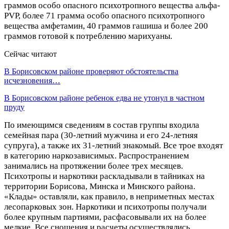
граммов особо опасного психотропного вещества альфа-
PVP, более 71 грамма особо опасного психотропного
вещества амфетамин, 40 граммов гашиша и более 200
граммов готовой к потреблению марихуаны.
Сейчас читают
В Борисовском районе проверяют обстоятельства
исчезновения…
В Борисовском районе ребенок едва не утонул в частном
пруду
По имеющимся сведениям в состав группы входила
семейная пара (30-летний мужчина и его 24-летняя
супруга), а также их 31-летний знакомый. Все трое входят
в категорию наркозависимых. Распространением
занимались на протяжении более трех месяцев.
Психотропы и наркотики раскладывали в тайниках на
территории Борисова, Минска и Минского района.
«Клады» оставляли, как правило, в неприметных местах
лесопарковых зон. Наркотики и психотропы получали
более крупным партиями, расфасовывали их на более
мелкие. Все сношения и расчеты осуществлялись