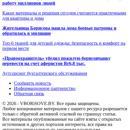
работу миллионов людей
Какие материалы и решения сегодня считаются практичными
для квартиры и дома
Жительница Борисова нашла дома боевые патроны и
обратилась в милицию
Топ-6 тканей для детской одежды: безопасность и комфорт на
первом месте
«Правоохранитель» убедил пожилую борисовчанку
перевести на счет аферистов Br6,8 тыс.
Аутсорсинг бухгалтерского обслуживания
Сообщить новость
Информационное партнерство
Обратная связь
© 2026 - VBORiSOVE.BY. Все права защищены.
Любое копирование материалов с нашего ресурса разрешается
только с обратной активной ссылкой на страницу статьи.
Все материалы опубликованные на сайте взяты с открытых
источников и других порталов интернета, все права на
авторство принадлежат их законным владельцам.