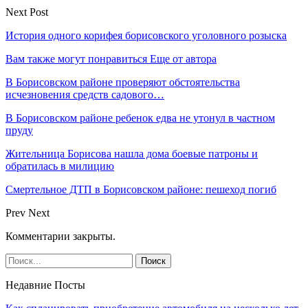
Next Post
История одного корифея борисовского уголовного розыска
Вам также могут понравиться
Еще от автора
В Борисовском районе проверяют обстоятельства
исчезновения средств садового…
В Борисовском районе ребенок едва не утонул в частном
пруду
Жительница Борисова нашла дома боевые патроны и
обратилась в милицию
Смертельное ДТП в Борисовском районе: пешеход погиб
Prev
Next
Комментарии закрыты.
Недавние Посты