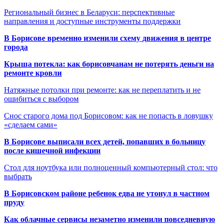
Региональный бизнес в Беларуси: перспективные
направления и доступные инструменты поддержки
В Борисове временно изменили схему движения в центре
города
Крыша потекла: как борисовчанам не потерять деньги на
ремонте кровли
Натяжные потолки при ремонте: как не переплатить и не
ошибиться с выбором
Снос старого дома под Борисовом: как не попасть в ловушку
«сделаем сами»
В Борисове выписали всех детей, попавших в больницу
после кишечной инфекции
Стол для ноутбука или полноценный компьютерный стол: что
выбрать
В Борисовском районе ребенок едва не утонул в частном
пруду
Как облачные сервисы незаметно изменили повседневную