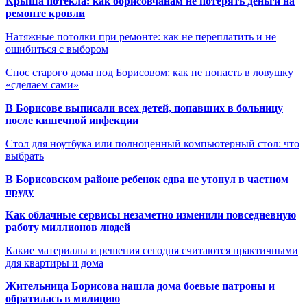
Крыша потекла: как борисовчанам не потерять деньги на
ремонте кровли
Натяжные потолки при ремонте: как не переплатить и не
ошибиться с выбором
Снос старого дома под Борисовом: как не попасть в ловушку
«сделаем сами»
В Борисове выписали всех детей, попавших в больницу
после кишечной инфекции
Стол для ноутбука или полноценный компьютерный стол: что
выбрать
В Борисовском районе ребенок едва не утонул в частном
пруду
Как облачные сервисы незаметно изменили повседневную
работу миллионов людей
Какие материалы и решения сегодня считаются практичными
для квартиры и дома
Жительница Борисова нашла дома боевые патроны и
обратилась в милицию