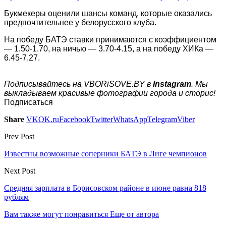
Букмекеры оценили шансы команд, которые оказались
предпочтительнее у белорусского клуба.
На победу БАТЭ ставки принимаются с коэффициентом
— 1.50-1.70, на ничью — 3.70-4.15, а на победу ХИКа —
6.45-7.27.
Подписывайтесь на VBORiSOVE.BY в
Instagram
. Мы
выкладываем красивые фотографии города и сторис!
Подписаться
Share
VK
OK.ru
Facebook
Twitter
WhatsApp
Telegram
Viber
Prev Post
Известны возможные соперники БАТЭ в Лиге чемпионов
Next Post
Средняя зарплата в Борисовском районе в июне равна 818
рублям
Вам также могут понравиться
Еще от автора