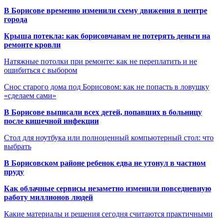
В Борисове временно изменили схему движения в центре
города
Крыша потекла: как борисовчанам не потерять деньги на
ремонте кровли
Натяжные потолки при ремонте: как не переплатить и не
ошибиться с выбором
Снос старого дома под Борисовом: как не попасть в ловушку
«сделаем сами»
В Борисове выписали всех детей, попавших в больницу
после кишечной инфекции
Стол для ноутбука или полноценный компьютерный стол: что
выбрать
В Борисовском районе ребенок едва не утонул в частном
пруду
Как облачные сервисы незаметно изменили повседневную
работу миллионов людей
Какие материалы и решения сегодня считаются практичными