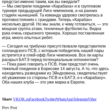
предстал именно таким, как вы ожидали?
— Мы смотрели поединки «Карабаха» и в групповом
турнире предыдущей Лиги чемпионов, и на ранних
стадиях нынешней. Та команда здорово смотрелась в
противостояниях с грандами. Теперь «Карабах»
несколько другой. Но мы знали, к чему готовиться, — это
мощная группа атаки, техничные футболисты. Видна
рука очень серьезного тренера. Хорошо поставленная
игра, много опытных ребят.
— Сегодня на трибунах присутствовали представители
голландского ПСВ, с которым победитель нашей пары
встретится в плей-офф Лиги чемпионов. Все ли карты
раскрыл БАТЭ перед потенциальным оппонентом?
— Пока рано говорить о ПСВ. Нам предстоит очень
тяжелый поединок в Борисове 14 августа. А то, что здесь
находились разведчики из Эйндховена, свидетельствует
об уважении со стороны ПСВ и к БАТЭ, и к «Карабаху».
Оба наших клуба — это уже марка в Европе.
Share
VK
OK.ru
Facebook
Twitter
WhatsApp
Telegram
Viber
Prev Post