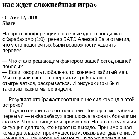
нас ждет сложнейшая игра»
On
Авг 12, 2018
Share
На пресс-конференции после выездного поединка с
«Карабахом» (1:0) тренер БАТЭ Алексей Бага отметил,
что у его подопечных были возможности удвоить
перевес.
— Что стало решающим фактором вашей сегодняшней
победы?
— Если говорить глобально, то, конечно, забитый мяч.
Мы открыли счет — соперникам требовалось
отыгрываться, раскрываться. И рисунок игры был
таковым, каким мы ее видели.
— Результат отображает соотношение сил команд в этой
встрече?
— Трудно говорить о соотношении. Повторю: мы забили
первыми — и «Карабаху» пришлось атаковать большими
силами. Что в принципе и произошло. Но это нормальная
ситуация для того, кто играет на выезде. Принимающая
команда владеет преимуществом, оказывает давление. У
бакинцев были хорошие моменты, в то же время и мы