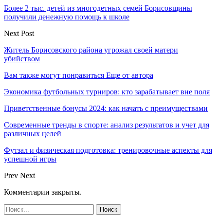
Более 2 тыс. детей из многодетных семей Борисовщины
получили денежную помощь к школе
Next Post
Житель Борисовского района угрожал своей матери
убийством
Вам также могут понравиться
Еще от автора
Экономика футбольных турниров: кто зарабатывает вне поля
Приветственные бонусы 2024: как начать с преимуществами
Современные тренды в спорте: анализ результатов и учет для
различных целей
Футзал и физическая подготовка: тренировочные аспекты для
успешной игры
Prev
Next
Комментарии закрыты.