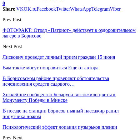
0
Share
VK
OK.ru
Facebook
Twitter
WhatsApp
Telegram
Viber
Prev Post
ФОТОФАКТ: Отряд «Патриот» действует в оздоровительном
лагере в Борисове
Next Post
Лискович проведет личный прием граждан 15 июня
Вам также могут понравиться
Еще от автора
В Борисовском районе проверяют обстоятельства
исчезновения средств садового…
Хоккейное сообщество Беларуси возложило цветы к
Монументу Победы в Минске
В поезде на станции Борисов пьяный пассажир ранил
попутчика ножом
Психологический эффект лопания пузырьков пленки
Prev
Next