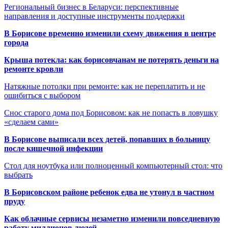
Региональный бизнес в Беларуси: перспективные
направления и доступные инструменты поддержки
В Борисове временно изменили схему движения в центре
города
Крыша потекла: как борисовчанам не потерять деньги на
ремонте кровли
Натяжные потолки при ремонте: как не переплатить и не
ошибиться с выбором
Снос старого дома под Борисовом: как не попасть в ловушку
«сделаем сами»
В Борисове выписали всех детей, попавших в больницу
после кишечной инфекции
Стол для ноутбука или полноценный компьютерный стол: что
выбрать
В Борисовском районе ребенок едва не утонул в частном
пруду
Как облачные сервисы незаметно изменили повседневную
работу миллионов людей