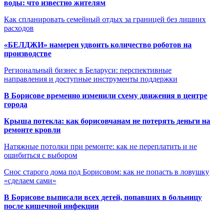
воды: что известно жителям
Как спланировать семейный отдых за границей без лишних
расходов
«БЕЛДЖИ» намерен удвоить количество роботов на
производстве
Региональный бизнес в Беларуси: перспективные
направления и доступные инструменты поддержки
В Борисове временно изменили схему движения в центре
города
Крыша потекла: как борисовчанам не потерять деньги на
ремонте кровли
Натяжные потолки при ремонте: как не переплатить и не
ошибиться с выбором
Снос старого дома под Борисовом: как не попасть в ловушку
«сделаем сами»
В Борисове выписали всех детей, попавших в больницу
после кишечной инфекции