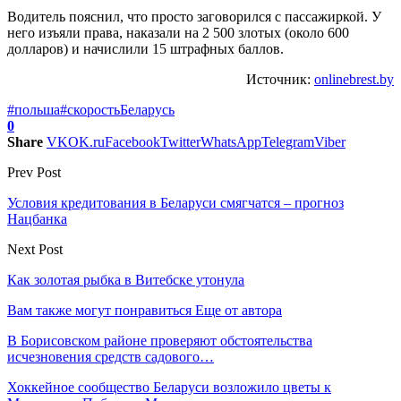
Водитель пояснил, что просто заговорился с пассажиркой. У
него изъяли права, наказали на 2 500 злотых (около 600
долларов) и начислили 15 штрафных баллов.
Источник:
onlinebrest.by
#польша
#скорость
Беларусь
0
Share
VK
OK.ru
Facebook
Twitter
WhatsApp
Telegram
Viber
Prev Post
Условия кредитования в Беларуси смягчатся – прогноз
Нацбанка
Next Post
Как золотая рыбка в Витебске утонула
Вам также могут понравиться
Еще от автора
В Борисовском районе проверяют обстоятельства
исчезновения средств садового…
Хоккейное сообщество Беларуси возложило цветы к