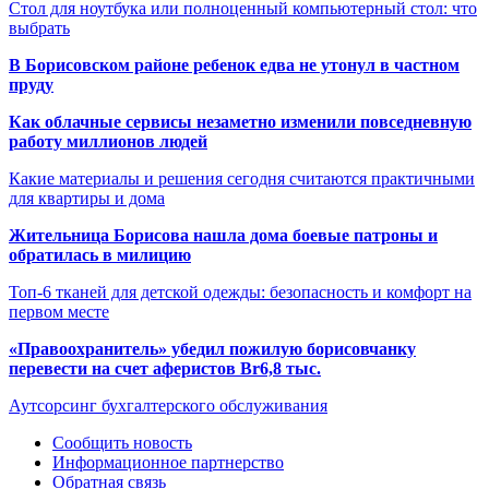
Стол для ноутбука или полноценный компьютерный стол: что
выбрать
В Борисовском районе ребенок едва не утонул в частном
пруду
Как облачные сервисы незаметно изменили повседневную
работу миллионов людей
Какие материалы и решения сегодня считаются практичными
для квартиры и дома
Жительница Борисова нашла дома боевые патроны и
обратилась в милицию
Топ-6 тканей для детской одежды: безопасность и комфорт на
первом месте
«Правоохранитель» убедил пожилую борисовчанку
перевести на счет аферистов Br6,8 тыс.
Аутсорсинг бухгалтерского обслуживания
Сообщить новость
Информационное партнерство
Обратная связь