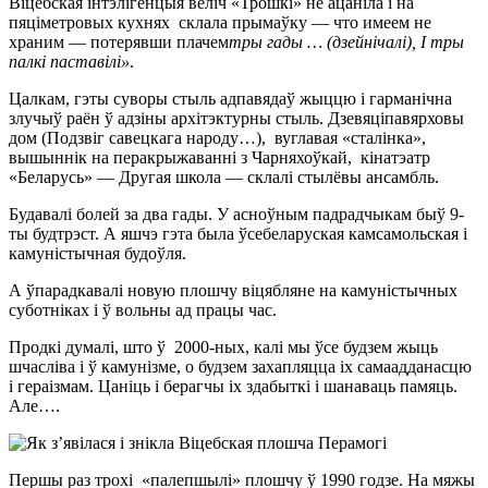
Віцебская інтэлігенцыя веліч «Трошкі» не ацаніла і на
пяціметровых кухнях склала прымаўку — что имеем не
храним — потерявши плачем
тры гады … (дзейнічалі), І тры
палкі паставілі»
.
Цалкам, гэты суворы стыль адпавядаў жыццю і гарманічна
злучыў раён ў адзіны архітэктурны стыль. Дзевяціпавярховы
дом (Подзвіг савецкага народу…), вуглавая «сталінка»,
вышыннік на перакрыжаванні з Чарняхоўкай, кінатэатр
«Беларусь» — Другая школа — склалі стылёвы ансамбль.
Будавалі болей за два гады. У асноўным падрадчыкам быў 9-
ты будтрэст. А яшчэ гэта была ўсебеларуская камсамольская і
камуністычная будоўля.
А ўпарадкавалі новую плошчу віцябляне на камуністычных
суботніках і ў вольны ад працы час.
Продкі думалі, што ў 2000-ных, калі мы ўсе будзем жыць
шчасліва і ў камунізме, о будзем захапляцца іх самаадданасцю
і гераізмам. Цаніць і берагчы іх здабыткі і шанаваць памяць.
Але….
Першы раз трохі «палепшылі» плошчу ў 1990 годзе. На мяжы