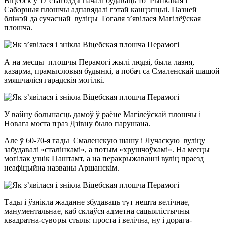
Віцебск у 17 стагоддзі пачалі будаваць то Рынкавая і
Саборныя плошчы адпавядалі гэтай канцэпцыі. Пазней
бліжэй да сучаснай вуліцы Гогаля з’явілася Магілёўская
плошча.
А на месцы плошчы Перамогі жылі людзі, была лазня,
казарма, прамысловыя будынкі, а побач са Смаленскай шашой
змяшчаліся гарадскія могілкі.
У вайну большасць дамоў ў раёне Магілеўскай плошчы і
Новага моста праз Дзівну было парушана.
Але ў 60-70-я гады Смаленскую шашу і Лучаскую вуліцу
забудавалі «сталінкамі», а потым «хрушчоўкамі». На месцы
могілак узнік Паштамт, а на перакрыжаванні вуліц праезд
неафіцыйна названы Аршанскім.
Тады і ўзнікла жаданне збудаваць тут нешта велічнае,
манументальнае, каб склаўся адметна сацыялістычны
квадратна-суворы стыль: проста і велічна, ну і дорага-