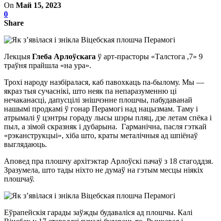
On
Май 15, 2023
0
Share
Лекцыя
Глеба Арлоўскага
ў арт-прасторы «Талстога ,7» 9
траўня прайшла «на ура».
Трохі народу назбіралася, каб павохкаць па-былому. Мы —
якраз тыя сучаснікі, што неяк па непаразуменню ці
нечаканасці, дапусцілі знішчэнне плошчы, пабудаванай
нашымі продкамі ў гонар Перамогі над нацызмам. Таму і
атрымалі ў цэнтры гораду лысы шэры пляц, дзе летам спёка і
пыл, а зімой скразняк і дубарына. Гарманічна, пасля гэткай
«рэканструкцыі», хіба што, краты металічныя ад шпіёнаў
выглядаюць.
Аповед пра плошчу архітэктар Арлоўскі пачаў з 18 стагоддзя.
Зразумела, што тады ніхто не думаў на гэтым месцы ніякіх
плошчаў.
Еўрапейскія гарады заўжды будаваліся ад плошчы. Калі