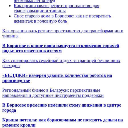
несколько лет вперёд
Как организовать ретрит: пространство для
трансформации и тишины
Снос старого дома в Борисове: как не превратить
демонтаж в головную боль
Как организовать ретрит: пространство для трансформации и
тишины
В Борисове в конце июня начнутся отключения горячей
воды: что известно жителям
Как спланировать семейный отдых за границей без лишних
расходов
«БЕЛДЖИ» намерен удвоить количество роботов на
производстве
Региональный бизнес в Беларуси: перспективные
направления и доступные инструменты поддержки
В Борисове временно изменили схему движения в центре
города
Крыша потекла: как борисовчанам не потерять деньги на
ремонте кровли