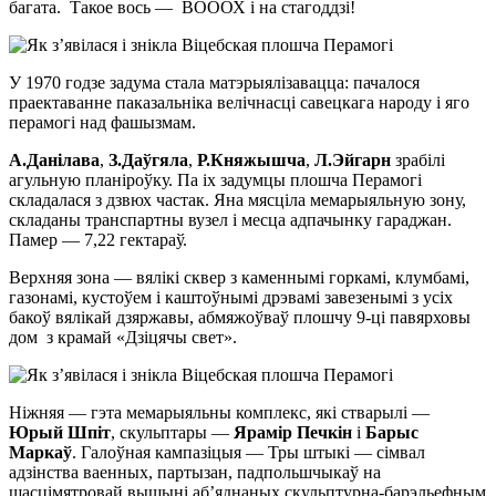
багата. Такое вось — ВОООХ і на стагоддзі!
У 1970 годзе задума стала матэрыялізавацца: пачалося
праектаванне паказальніка велічнасці савецкага народу і яго
перамогі над фашызмам.
А.Данілава
,
З.Даўгяла
,
Р.Княжышча
,
Л.Эйгарн
зрабілі
агульную планіроўку. Па іх задумцы плошча Перамогі
складалася з дзвюх частак. Яна мясціла мемарыяльную зону,
складаны транспартны вузел і месца адпачынку гараджан.
Памер — 7,22 гектараў.
Верхняя зона — вялікі сквер з каменнымі горкамі, клумбамі,
газонамі, кустоўем і каштоўнымі дрэвамі завезенымі з усіх
бакоў вялікай дзяржавы, абмяжоўваў плошчу 9-ці павярховы
дом з крамай «Дзіцячы свет».
Ніжняя — гэта мемарыяльны комплекс, які стварылі —
Юрый Шпіт
, скульптары —
Ярамір Печкін
і
Барыс
Маркаў
. Галоўная кампазіцыя — Тры штыкі — сімвал
адзінства ваенных, партызан, падпольшчыкаў на
шасцімятровай вышыні аб’яднаных скульптурна-барэльефным