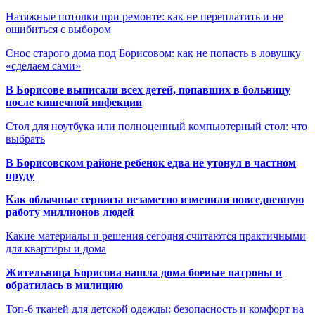
Натяжные потолки при ремонте: как не переплатить и не
ошибиться с выбором
Снос старого дома под Борисовом: как не попасть в ловушку
«сделаем сами»
В Борисове выписали всех детей, попавших в больницу
после кишечной инфекции
Стол для ноутбука или полноценный компьютерный стол: что
выбрать
В Борисовском районе ребенок едва не утонул в частном
пруду
Как облачные сервисы незаметно изменили повседневную
работу миллионов людей
Какие материалы и решения сегодня считаются практичными
для квартиры и дома
Жительница Борисова нашла дома боевые патроны и
обратилась в милицию
Топ-6 тканей для детской одежды: безопасность и комфорт на