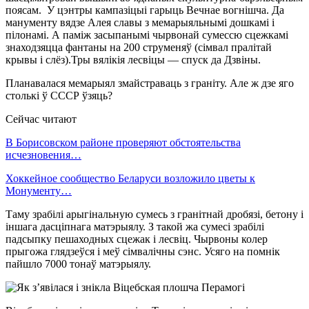
поясам. У цэнтры кампазіцыі гарыць Вечнае вогнішча. Да
манументу вядзе Алея славы з мемарыяльнымі дошкамі і
пілонамі. А паміж засыпанымі чырвонай сумессю сцежкамі
знаходзяцца фантаны на 200 струменяў (сімвал пралітай
крывы і слёз).Тры вялікія лесвіцы — спуск да Дзвіны.
Планавалася мемарыял змайстраваць з граніту. Але ж дзе яго
столькі ў СССР ўзяць?
Сейчас читают
В Борисовском районе проверяют обстоятельства
исчезновения…
Хоккейное сообщество Беларуси возложило цветы к
Монументу…
Таму зрабілі арыгінальную сумесь з гранітнай дробязі, бетону і
іншага дасціпнага матэрыялу. З такой жа сумесі зрабілі
падсыпку пешаходных сцежак і лесвіц. Чырвоны колер
прыгожа глядзеўся і меў сімвалічны сэнс. Усяго на помнік
пайшло 7000 тонаў матэрыялу.