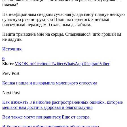
плачам?
Па неафіцыйным сведкам сучасная ўлада ізноў плануе нейкую
сучасную рэканструкцыю Плошчы перамогі. З нейкімі
падземнымі пераходамі і схаваным дызайнам.
Нешта трывожна мне на сэрцы. Спадзяваюся, што грошай ім
не дадуць.
Источник
0
Share
VK
OK.ru
Facebook
Twitter
WhatsApp
Telegram
Viber
Prev Post
Кошка нашла и выкормила маленького опоссума
Next Post
Как избежать 3 наиболее распространенных ошибок, которые
мешают вам достичь здоровья и благополучия
Вам также могут понравиться
Еще от автора
В Борисовском районе проверяют обстоятельства