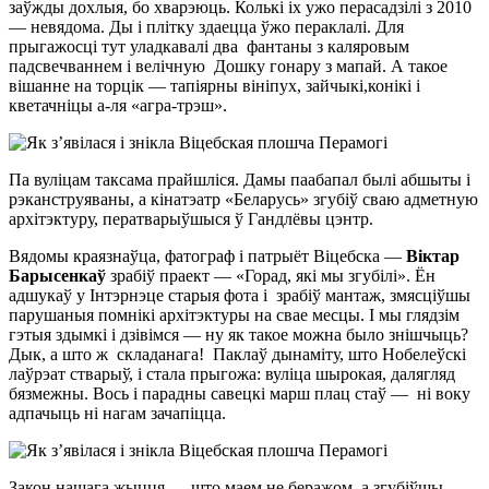
заўжды дохлыя, бо хварэюць. Колькі іх ужо перасадзілі з 2010
— невядома. Ды і плітку здаецца ўжо пераклалі. Для
прыгажосці тут уладкавалі два фантаны з каляровым
падсвечваннем і велічную Дошку гонару з мапай. А такое
вішанне на торцік — тапіярны вініпух, зайчыкі,конікі і
кветачніцы а-ля «агра-трэш».
Па вуліцам таксама прайшліся. Дамы паабапал былі абшыты і
рэканструяваны, а кінатэатр «Беларусь» згубіў сваю адметную
архітэктуру, ператварыўшыся ў Гандлёвы цэнтр.
Вядомы краязнаўца, фатограф і патрыёт Віцебска —
Віктар
Барысенкаў
зрабіў праект — «Горад, які мы згубілі». Ён
адшукаў у Інтэрнэце старыя фота і зрабіў мантаж, змясціўшы
парушаныя помнікі архітэктуры на свае месцы. І мы глядзім
гэтыя здымкі і дзівімся — ну як такое можна было знішчыць?
Дык, а што ж складанага! Паклаў дынаміту, што Нобелеўскі
лаўрэат стварыў, і стала прыгожа: вуліца шырокая, далягляд
бязмежны. Вось і парадны савецкі марш плац стаў — ні воку
адпачыць ні нагам зачапіцца.
Закон нашага жыцця — што маем не беражом, а згубіўшы —