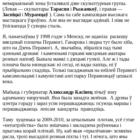
мемарыяльнай зоны ўсталявалі дзве скульптурныя групы.
(Левая — скульптары
Тарасян
і
Рыжанкoў
, і правая —
Заспіцкі
і
Мурамцаў
). Сама па сабе кампазіцыя высокага
мастацкага ўзроўню. Але яна не выглядае адзінай. І ніяк не
ўпісваецца ў суворы стыль.
Я, панаехаўшы ў 1998 годзе з Менску, не ацаніла раскошу
мясцовай плошчы Перамогі. Ганарова і людна тут было хіба,
што на Дзень Перамогі. А, звычайна, збіраліся пад тымі
цэннымі дрэвамі і каменнымі горкамі мясцовыя аматары
розных напояў. Бывала мамкі з дзецьмі гулялі. Але ж і тады
плошча была нялюдская: ні сесці, ні вады папіць, ні ў
прыбіральню схадзіць. Толькі пасаджаныя на юбілей Перамогі
камсамольцамі і камуністамі алеі парку Пераможцаў цешылі
вока.
Мабыць і губернатар
Аляксандр Касінец
лічыў зону
адпачынку нязручнай. Яна была занадта зялёная. А дрэвы ў
цэнтра гораду і зараз усім перашкаджаюць: псуюць маршы і
перашкаджаюць лепсам канцэрты праводзіць.
Таму хуценька за 2009-2010, за шчыльным плотам, усё гэтае
«непатрэбства» было знішчана і закладзена роўненька і
прыгожа шэрай пліткай. Ну, каб якая «прылічаная» зеляніна
расла, трохі высадзілі розныя піхты і туі. І нічога, што яны