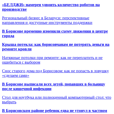
«БЕЛДЖИ» намерен удвоить количество роботов на
производстве
Региональный бизнес в Беларуси: перспективные
направления и доступные инструменты поддержки
В Борисове временно изменили схему движения в центре
города
Крыша потекла: как борисовчанам не потерять деньги на
ремонте кровли
Натяжные потолки при ремонте: как не переплатить и не
ошибиться с выбором
Снос старого дома под Борисовом: как не попасть в ловушку
«сделаем сами»
В Борисове выписали всех детей, попавших в больницу
после кишечной инфекции
Стол для ноутбука или полноценный компьютерный стол: что
выбрать
В Борисовском районе ребенок едва не утонул в частном