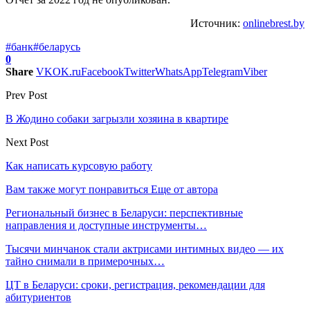
Источник:
onlinebrest.by
#банк
#беларусь
0
Share
VK
OK.ru
Facebook
Twitter
WhatsApp
Telegram
Viber
Prev Post
В Жодино собаки загрызли хозяина в квартире
Next Post
Как написать курсовую работу
Вам также могут понравиться
Еще от автора
Региональный бизнес в Беларуси: перспективные
направления и доступные инструменты…
Тысячи минчанок стали актрисами интимных видео — их
тайно снимали в примерочных…
ЦТ в Беларуси: сроки, регистрация, рекомендации для
абитуриентов