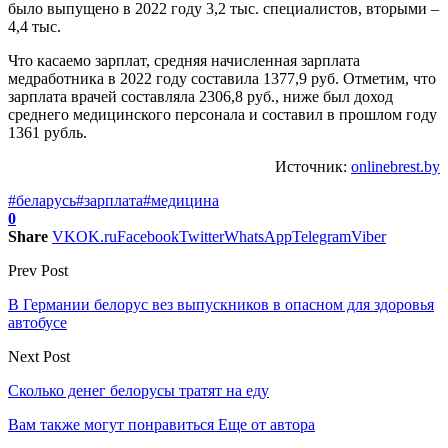
было выпущено в 2022 году 3,2 тыс. специалистов, вторыми –
4,4 тыс.
Что касаемо зарплат, средняя начисленная зарплата
медработника в 2022 году составила 1377,9 руб. Отметим, что
зарплата врачей составляла 2306,8 руб., ниже был доход
среднего медицинского персонала и составил в прошлом году
1361 рубль.
Источник:
onlinebrest.by
#беларусь
#зарплата
#медицина
0
Share
VK
OK.ru
Facebook
Twitter
WhatsApp
Telegram
Viber
Prev Post
В Германии белорус вез выпускников в опасном для здоровья
автобусе
Next Post
Сколько денег белорусы тратят на еду
Вам также могут понравиться
Еще от автора