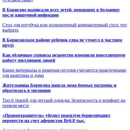
В Борисове выписали всех детей, попавших в больницу
после кишечной инфекции
Стол для ноутбука или полноценный компьютерный стол: что
выбрать
В Борисовском районе ребенок едва не утонул в частном
пруду
Как облачные сервисы незаметно изменили повседневную
работу миллионов людей
Какие материалы и решения сегодня считаются практичными
для квартиры и дома
Жительница Борисова нашла дома боевые патроны и
обратилась в милицию
Топ-6 тканей для детской одежды: безопасность и комфорт на
первом месте
«Правоохранитель» убедил пожилую борисовчанку
перевести на счет аферистов Br6,8 тыс.