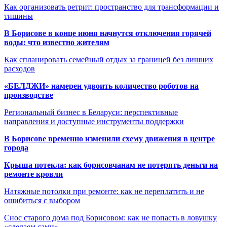
Как организовать ретрит: пространство для трансформации и
тишины
В Борисове в конце июня начнутся отключения горячей
воды: что известно жителям
Как спланировать семейный отдых за границей без лишних
расходов
«БЕЛДЖИ» намерен удвоить количество роботов на
производстве
Региональный бизнес в Беларуси: перспективные
направления и доступные инструменты поддержки
В Борисове временно изменили схему движения в центре
города
Крыша потекла: как борисовчанам не потерять деньги на
ремонте кровли
Натяжные потолки при ремонте: как не переплатить и не
ошибиться с выбором
Снос старого дома под Борисовом: как не попасть в ловушку
«сделаем сами»