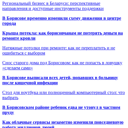
Региональный бизнес в Беларуси: перспективные
направления и доступные инструменты поддержки
В Борисове временно изменили схему движения в центре
города
Крыша потекла: как борисовчанам не потерять деньги на
ремонте кровли
Натяжные потолки при ремонте: как не переплатить и не
ошибиться с выбором
Снос старого дома под Борисовом: как не попасть в ловушку
«сделаем сами»
В Борисове выписали всех детей, попавших в больницу
после кишечной инфекции
Стол для ноутбука или полноценный компьютерный стол: что
выбрать
В Борисовском районе ребенок едва не утонул в частном
пруду
Как облачные сервисы незаметно изменили повседневную
работу миллионов людей