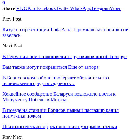
0
Share
VK
OK.ru
Facebook
Twitter
WhatsApp
Telegram
Viber
Prev Post
Казус на презентации Lada Aura. Премиальная новинка не
завелась
Next Post
В Германии при столкновении грузовиков погиб белорус
Вам также могут понравиться
Еще от автора
В Борисовском районе проверяют обстоятельства
исчезновения средств садового…
Хоккейное сообщество Беларуси возложило цветы к
Монументу Победы в Минске
В поезде на станции Борисов пьяный пассажир ранил
попутчика ножом
Психологический эффект лопания пузырьков пленки
Prev
Next