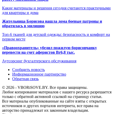
Какие материалы и решения сегодня считаются практичными
для квартиры и дома
Жительница Борисова нашла дома боевые патроны и
обратилась в милицию
Топ-6 тканей для детской одежды: безопасность и комфорт на
первом месте
«Правоохранитель» убедил пожилую борисовчанку
перевести на счет аферистов Br6,8 тыс.
Аутсорсинг бухгалтерского обслуживания
Сообщить новость
Информационное партнерство
Обратная связь
© 2026 - VBORiSOVE.BY. Все права защищены.
Любое копирование материалов с нашего ресурса разрешается
только с обратной активной ссылкой на страницу статьи.
Все материалы опубликованные на сайте взяты с открытых
источников и других порталов интернета, все права на
авторство принадлежат их законным владельцам.