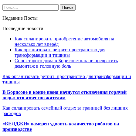
Недавние Посты
Последние новости
Как спланировать приобретение автомобиля на
несколько лет вперёд
Как организовать ретрит: пространство для
трансформации и тишины
Снос старого дома в Борисове: как не превратить
демонтаж в головную боль
Как организовать ретрит: пространство для трансформации и
тишины
В Борисове в конце июня начнутся отключения горячей
воды: что известно жителям
Как спланировать семейный отдых за границей без лишних
расходов
«БЕЛДЖИ» намерен удвоить количество роботов на
производстве