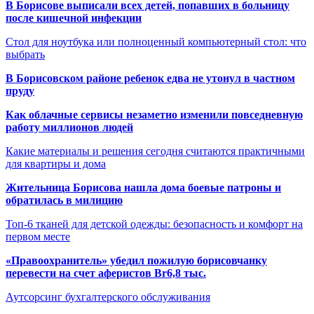
В Борисове выписали всех детей, попавших в больницу
после кишечной инфекции
Стол для ноутбука или полноценный компьютерный стол: что
выбрать
В Борисовском районе ребенок едва не утонул в частном
пруду
Как облачные сервисы незаметно изменили повседневную
работу миллионов людей
Какие материалы и решения сегодня считаются практичными
для квартиры и дома
Жительница Борисова нашла дома боевые патроны и
обратилась в милицию
Топ-6 тканей для детской одежды: безопасность и комфорт на
первом месте
«Правоохранитель» убедил пожилую борисовчанку
перевести на счет аферистов Br6,8 тыс.
Аутсорсинг бухгалтерского обслуживания