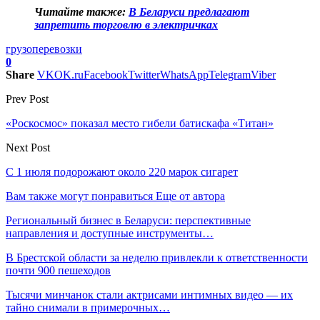
Читайте также:
В Беларуси предлагают
запретить торговлю в электричках
грузоперевозки
0
Share
VK
OK.ru
Facebook
Twitter
WhatsApp
Telegram
Viber
Prev Post
«Роскосмос» показал место гибели батискафа «Титан»
Next Post
С 1 июля подорожают около 220 марок сигарет
Вам также могут понравиться
Еще от автора
Региональный бизнес в Беларуси: перспективные
направления и доступные инструменты…
В Брестской области за неделю привлекли к ответственности
почти 900 пешеходов
Тысячи минчанок стали актрисами интимных видео — их
тайно снимали в примерочных…