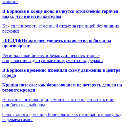
тишины
В Борисове в конце июня начнутся отключения горячей
воды: что известно жителям
Как спланировать семейный отдых за границей без лишних
расходов
«БЕЛДЖИ» намерен удвоить количество роботов на
производстве
Региональный бизнес в Беларуси: перспективные
направления и доступные инструменты поддержки
В Борисове временно изменили схему движения в центре
города
Крыша потекла: как борисовчанам не потерять деньги на
ремонте кровли
Натяжные потолки при ремонте: как не переплатить и не
ошибиться с выбором
Снос старого дома под Борисовом: как не попасть в ловушку
«сделаем сами»