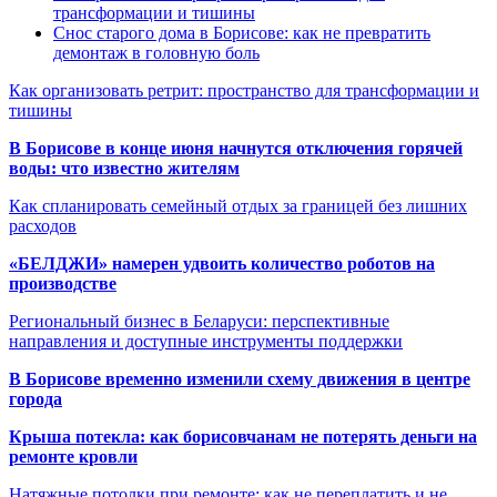
трансформации и тишины
Снос старого дома в Борисове: как не превратить
демонтаж в головную боль
Как организовать ретрит: пространство для трансформации и
тишины
В Борисове в конце июня начнутся отключения горячей
воды: что известно жителям
Как спланировать семейный отдых за границей без лишних
расходов
«БЕЛДЖИ» намерен удвоить количество роботов на
производстве
Региональный бизнес в Беларуси: перспективные
направления и доступные инструменты поддержки
В Борисове временно изменили схему движения в центре
города
Крыша потекла: как борисовчанам не потерять деньги на
ремонте кровли
Натяжные потолки при ремонте: как не переплатить и не