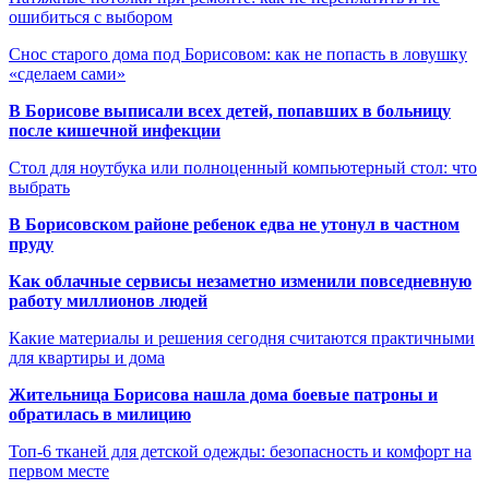
ошибиться с выбором
Снос старого дома под Борисовом: как не попасть в ловушку
«сделаем сами»
В Борисове выписали всех детей, попавших в больницу
после кишечной инфекции
Стол для ноутбука или полноценный компьютерный стол: что
выбрать
В Борисовском районе ребенок едва не утонул в частном
пруду
Как облачные сервисы незаметно изменили повседневную
работу миллионов людей
Какие материалы и решения сегодня считаются практичными
для квартиры и дома
Жительница Борисова нашла дома боевые патроны и
обратилась в милицию
Топ-6 тканей для детской одежды: безопасность и комфорт на
первом месте