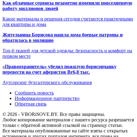
Как облачные сервисы незаметно изменили повседневную
работу миллионов людей
Какие материалы и решения сегодня считаются практичными
для квартиры и дома
Жительница Борисова нашла дома боевые патроны и
обратилась в милицию
Топ-6 тканей для детской одежды: безопасность и комфорт на
первом месте
«Правоохранитель» убедил пожилую борисовчанку
перевести на счет аферистов Br6,8 тыс.
Аутсорсинг бухгалтерского обслуживания
Сообщить новость
Информационное партнерство
Обратная связь
© 2026 - VBORiSOVE.BY. Все права защищены.
Любое копирование материалов с нашего ресурса разрешается
только с обратной активной ссылкой на страницу статьи.
Все материалы опубликованные на сайте взяты с открытых
источников и других порталов интернета, все права на