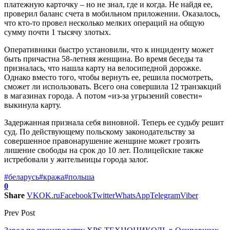
платежную карточку – но не знал, где и когда. Не найдя ее,
проверил баланс счета в мобильном приложении. Оказалось,
что кто-то провел несколько мелких операций на общую
сумму почти 1 тысячу злотых.
Оперативники быстро установили, что к инциденту может
быть причастна 58-летняя женщина. Во время беседы та
призналась, что нашла карту на велосипедной дорожке.
Однако вместо того, чтобы вернуть ее, решила посмотреть,
сможет ли использовать. Всего она совершила 12 транзакций
в магазинах города. А потом «из-за угрызений совести»
выкинула карту.
Задержанная признала себя виновной. Теперь ее судьбу решит
суд. По действующему польскому законодательству за
совершенное правонарушение женщине может грозить
лишение свободы на срок до 10 лет. Полицейские также
истребовали у жительницы города залог.
#беларусь
#кража
#польша
0
Share
VK
OK.ru
Facebook
Twitter
WhatsApp
Telegram
Viber
Prev Post