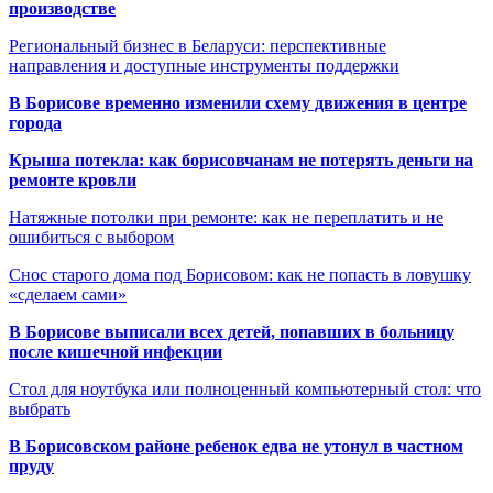
производстве
Региональный бизнес в Беларуси: перспективные
направления и доступные инструменты поддержки
В Борисове временно изменили схему движения в центре
города
Крыша потекла: как борисовчанам не потерять деньги на
ремонте кровли
Натяжные потолки при ремонте: как не переплатить и не
ошибиться с выбором
Снос старого дома под Борисовом: как не попасть в ловушку
«сделаем сами»
В Борисове выписали всех детей, попавших в больницу
после кишечной инфекции
Стол для ноутбука или полноценный компьютерный стол: что
выбрать
В Борисовском районе ребенок едва не утонул в частном
пруду