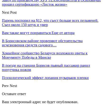
Завод по производству XPS ТЕХНОНИКОЛЬ в Осиповичах
прошел сертификацию «Листок жизни»
Next Post
Парень поспорил на $12, что съест больше всех пельменей.
Съел около 150 штук и умер
Вам также могут понравиться
Еще от автора
В Борисовском районе проверяют обстоятельства
исчезновения средств садового…
Хоккейное сообщество Беларуси возложило цветы к
Монументу Победы в Минске
В поезде на станции Борисов пьяный пассажир ранил
попутчика ножом
Психологический эффект лопания пузырьков пленки
Prev
Next
Оставьте ответ
Ваш электронный адрес не будет опубликован.